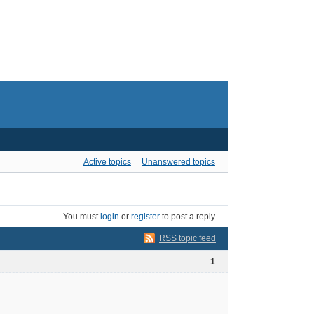
Active topics
Unanswered topics
You must
login
or
register
to post a reply
RSS topic feed
1