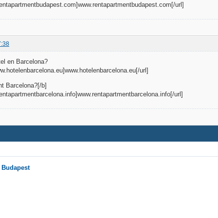
.rentapartmentbudapest.com]www.rentapartmentbudapest.com[/url]
7:38
el en Barcelona?
www.hotelenbarcelona.eu]www.hotelenbarcelona.eu[/url]
t Barcelona?[/b]
rentapartmentbarcelona.info]www.rentapartmentbarcelona.info[/url]
n Budapest