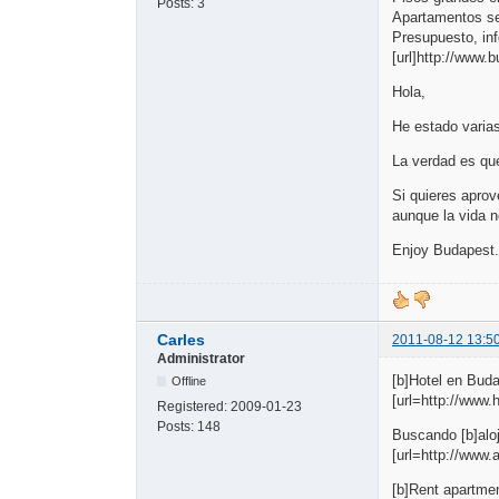
Posts:
3
Apartamentos se
Presupuesto, i
[url]http://www.
Hola,
He estado varia
La verdad es que
Si quieres aprov
aunque la vida n
Enjoy Budapest..
Carles
2011-08-12 13:5
Administrator
[b]Hotel en Buda
Offline
[url=http://www
Registered:
2009-01-23
Posts:
148
Buscando [b]aloj
[url=http://www
[b]Rent apartme