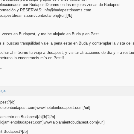
leccionados por BudapestDreams en las mejores zonas de Budapest.
nformación y RESERVAS: info@budapestdreams.com
budapestdreams.com/contactar.php[/url][/b]
s veces en Budapest, y me he alojado en Buda y en Pest.
 si buscas tranquilidad vale la pena estar en Buda y contemplar la vista de l
echar al máximo tu viaje a Budapest, y visitar atracciones de día y ir a resta
octurna la encontrareis m´s en Pest!!
..
0:04
pest?[/b]
.hotelenbudapest.com]www.hotelenbudapest.com[/url]
amiento en Budapest[/b][b]?[/b]
.alojamientobudapest.com]www.alojamientobudapest.com[/url]
nt Budapest?[/b]