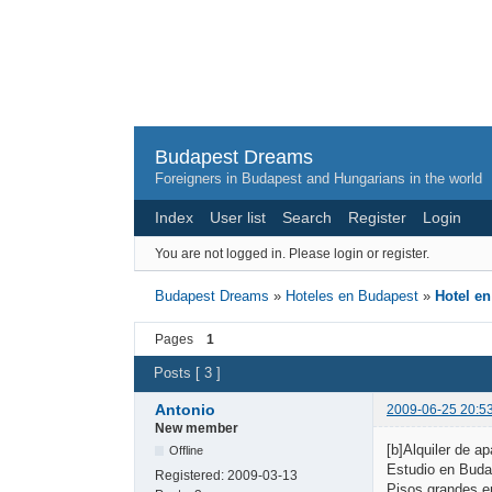
Budapest Dreams
Foreigners in Budapest and Hungarians in the world
Index
User list
Search
Register
Login
You are not logged in.
Please login or register.
Budapest Dreams
»
Hoteles en Budapest
»
Hotel e
Pages
1
Posts [ 3 ]
Antonio
2009-06-25 20:5
New member
[b]Alquiler de 
Offline
Estudio en Buda
Registered:
2009-03-13
Pisos grandes e