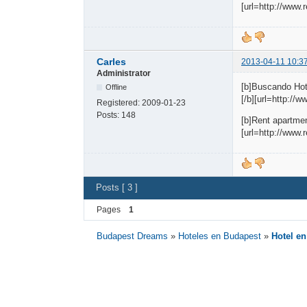
[url=http://www
Carles
2013-04-11 10:3
Administrator
[b]Buscando Hot
Offline
[/b][url=http://
Registered:
2009-01-23
Posts:
148
[b]Rent apartmen
[url=http://www.
Posts [ 3 ]
Pages
1
Budapest Dreams
»
Hoteles en Budapest
»
Hotel e