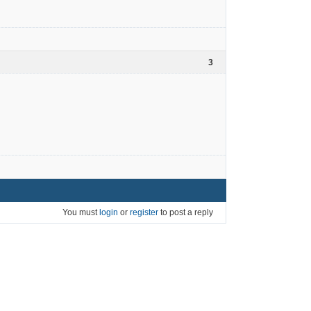
3
You must
login
or
register
to post a reply