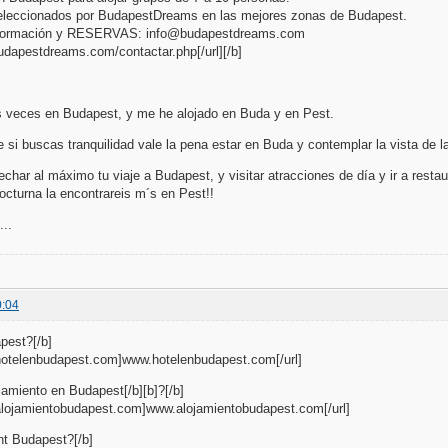
leccionados por BudapestDreams en las mejores zonas de Budapest.
nformación y RESERVAS: info@budapestdreams.com
budapestdreams.com/contactar.php[/url][/b]
s veces en Budapest, y me he alojado en Buda y en Pest.
 si buscas tranquilidad vale la pena estar en Buda y contemplar la vista de l
echar al máximo tu viaje a Budapest, y visitar atracciones de día y ir a resta
octurna la encontrareis m´s en Pest!!
..
0:04
pest?[/b]
.hotelenbudapest.com]www.hotelenbudapest.com[/url]
amiento en Budapest[/b][b]?[/b]
.alojamientobudapest.com]www.alojamientobudapest.com[/url]
nt Budapest?[/b]