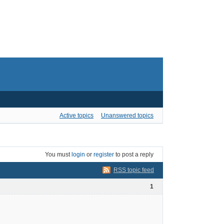
Active topics
Unanswered topics
You must
login
or
register
to post a reply
RSS topic feed
1