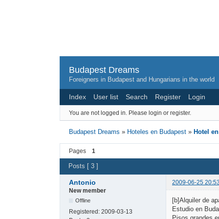
Budapest Dreams
Foreigners in Budapest and Hungarians in the world
Index
User list
Search
Register
Login
You are not logged in.
Please login or register.
Budapest Dreams
»
Hoteles en Budapest
»
Hotel e
Pages
1
Posts [ 3 ]
Antonio
2009-06-25 20:5
New member
[b]Alquiler de 
Offline
Estudio en Buda
Registered:
2009-03-13
Pisos grandes e