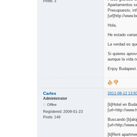
Posts:
3
Apartamentos se
Presupuesto, i
[url]http://www.
Hola,
He estado varia
La verdad es que
Si quieres aprov
aunque la vida n
Enjoy Budapest..
Carles
2011-08-12 13:5
Administrator
[b]Hotel en Buda
Offline
[url=http://www
Registered:
2009-01-23
Posts:
148
Buscando [b]aloj
[url=http://www
[b]Rent apartme