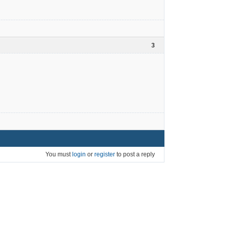
3
You must
login
or
register
to post a reply