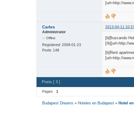
[url=http://www
Carles
2013-04-11 10:3
Administrator
[b]Buscando Hot
Offline
[/b][url=http://
Registered:
2009-01-23
Posts:
148
[b]Rent apartmen
[url=http://www.
Posts [ 3 ]
Pages
1
Budapest Dreams
»
Hoteles en Budapest
»
Hotel e