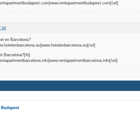
.rentapartmentbudapest.com]www.rentapartmentbudapest.com[/url]
7:38
el en Barcelona?
www.hotelenbarcelona.eu]www.hotelenbarcelona.eu[/url]
t Barcelona?[/b]
rentapartmentbarcelona.info]www.rentapartmentbarcelona.info[/url]
n Budapest