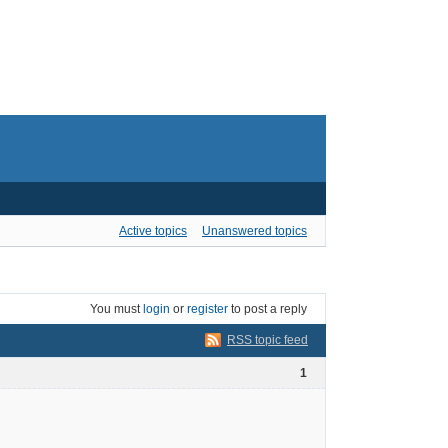
Active topics
Unanswered topics
You must
login
or
register
to post a reply
RSS topic feed
1