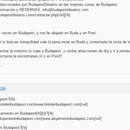
leccionados por BudapestDreams en las mejores zonas de Budapest.
nformación y RESERVAS: info@budapestdreams.com
budapestdreams.com/contactar.php[/url][/b]
s veces en Budapest, y me he alojado en Buda y en Pest.
 si buscas tranquilidad vale la pena estar en Buda y contemplar la vista de l
echar al máximo tu viaje a Budapest, y visitar atracciones de día y ir a resta
octurna la encontrareis m´s en Pest!!
..
0:04
pest?[/b]
.hotelenbudapest.com]www.hotelenbudapest.com[/url]
amiento en Budapest[/b][b]?[/b]
.alojamientobudapest.com]www.alojamientobudapest.com[/url]
nt Budapest?[/b]