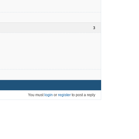
3
You must
login
or
register
to post a reply