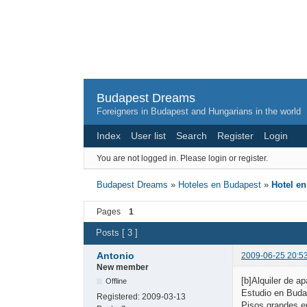
Budapest Dreams
Foreigners in Budapest and Hungarians in the world
Index
User list
Search
Register
Login
You are not logged in.
Please login or register.
Budapest Dreams
»
Hoteles en Budapest
»
Hotel e
Pages
1
Posts [ 3 ]
Antonio
2009-06-25 20:5
New member
[b]Alquiler de 
Offline
Estudio en Buda
Registered:
2009-03-13
Pisos grandes e