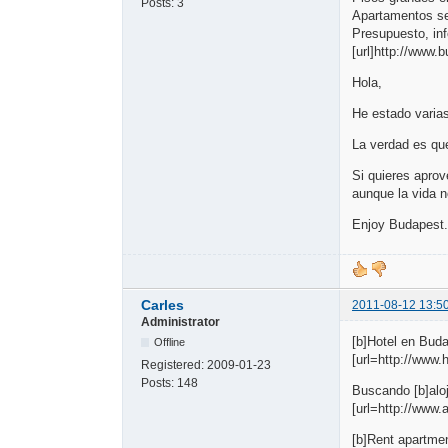
Posts:
3
Apartamentos se
Presupuesto, i
[url]http://www.
Hola,
He estado varia
La verdad es que
Si quieres aprov
aunque la vida n
Enjoy Budapest..
Carles
2011-08-12 13:5
Administrator
[b]Hotel en Buda
Offline
[url=http://www
Registered:
2009-01-23
Posts:
148
Buscando [b]aloj
[url=http://www
[b]Rent apartme