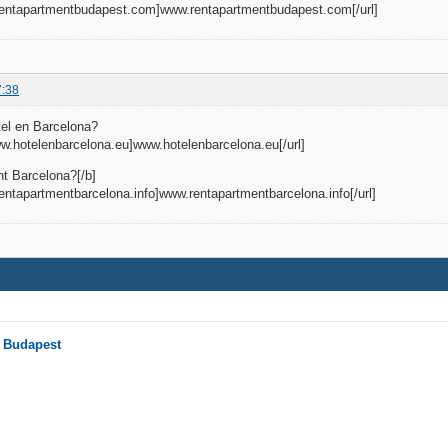
.rentapartmentbudapest.com]www.rentapartmentbudapest.com[/url]
7:38
el en Barcelona?
www.hotelenbarcelona.eu]www.hotelenbarcelona.eu[/url]
t Barcelona?[/b]
rentapartmentbarcelona.info]www.rentapartmentbarcelona.info[/url]
n Budapest