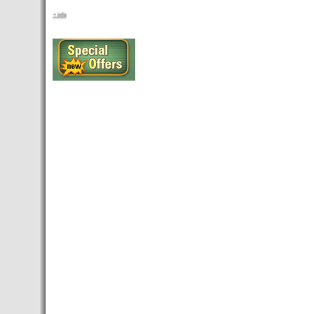
+ info
Proximamente: Guia de restaurantes
Rent apartment
Budapest Dreams
Budapest Dreams presenta su nueva
pagina web