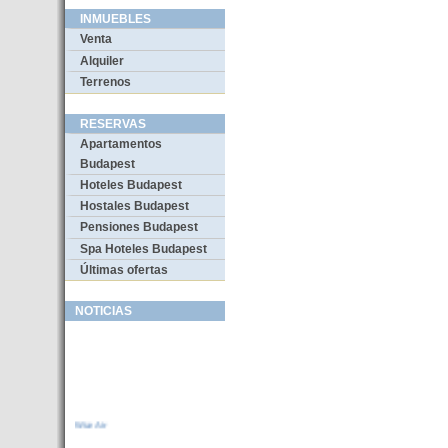
INMUEBLES
Venta
Alquiler
Terrenos
RESERVAS
Apartamentos
Budapest
Hoteles Budapest
Hostales Budapest
Pensiones Budapest
Spa Hoteles Budapest
Últimas ofertas
NOTICIAS
Wizz Air
La compañia de bajo coste Wizz Air anuncia
nuevas rutas desde Budapest..