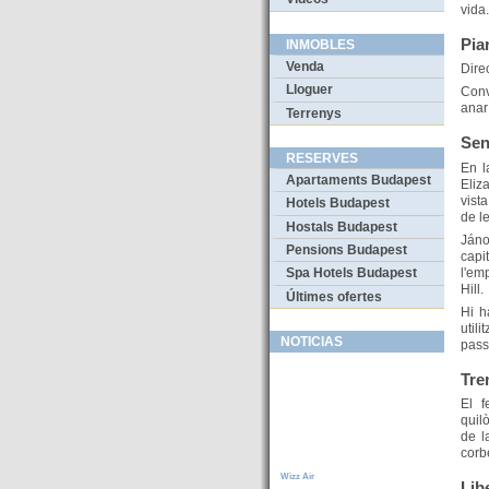
vida.
Pia
INMOBLES
Venda
Direc
Lloguer
Conv
anar
Terrenys
Sen
RESERVES
En l
Apartaments Budapest
Eliz
vist
Hotels Budapest
de l
Hostals Budapest
Jáno
Pensions Budapest
capi
l'em
Spa Hotels Budapest
Hill.
Últimes ofertes
Hi h
util
NOTICIAS
pass
Tre
El f
quil
de l
corb
Wizz Air
Lib