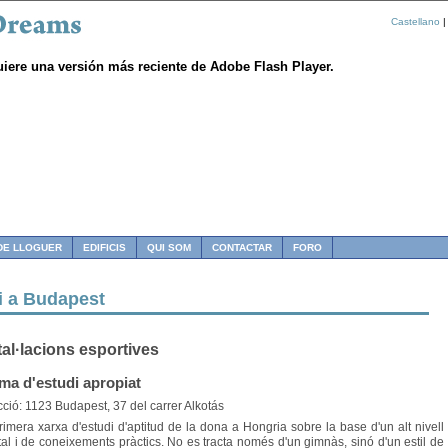
Castellano
|
uiere una versión más reciente de Adobe Flash Player.
DE LLOGUER
EDIFICIS
QUI SOM
CONTACTAR
FORO
i a Budapest
tal·lacions esportives
ma d'estudi apropiat
cció: 1123 Budapest, 37 del carrer Alkotás
rimera xarxa d'estudi d'aptitud de la dona a Hongria sobre la base d'un alt nivell
al i de coneixements pràctics. No es tracta només d'un gimnàs, sinó d'un estil de