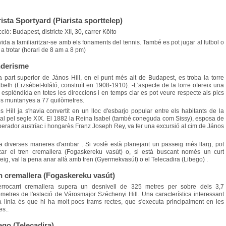
rista Sportyard (Piarista sporttelep)
ció: Budapest, districte XII, 30, carrer Költo
ida a familiaritzar-se amb els fonaments del tennis. També es pot jugar al futbol o
 a trotar (horari de 8 am a 8 pm)
derisme
a part superior de János Hill, en el punt més alt de Budapest, es troba la torre
abeth (Erzsébet-kilátó, construït en 1908-1910). -L'aspecte de la torre ofereix una
a esplèndida en totes les direccions i en temps clar es pot veure respecte als pics
es muntanyes a 77 quilòmetres.
s Hill ja s'havia convertit en un lloc d'esbarjo popular entre els habitants de la
tal pel segle XIX. El 1882 la Reina Isabel (també coneguda com Sissy), esposa de
perador austríac i hongarès Franz Joseph Rey, va fer una excursió al cim de János
a diverses maneres d'arribar . Si vostè està planejant un passeig més llarg, pot
itzar el tren cremallera (Fogaskereku vasút) o, si està buscant només un curt
eig, val la pena anar allà amb tren (Gyermekvasút) o el Telecadira (Libego) .
n cremallera (Fogaskereku vasút)
errocarri cremallera supera un desnivell de 325 metres per sobre dels 3,7
òmetres de l'estació de Városmajor Széchenyi Hill. Una característica interessant
a línia és que hi ha molt pocs trams rectes, que s'executa principalment en les
es..
ego (Telecadira)