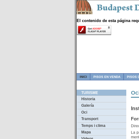
El contenido de esta página req
INICI
PISOS EN VENDA
PISOS 
Oc
TURISME
Historia
Galería
Ins
Oci
For
Transport
Temps i clima
Dire
Mapa
La p
ment
Videos