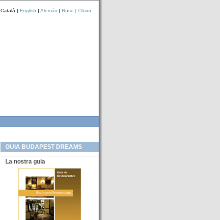
 Català |
English
|
Alemán
|
Ruso
|
Chino
GUIA BUDAPEST DREAMS
La nostra guia