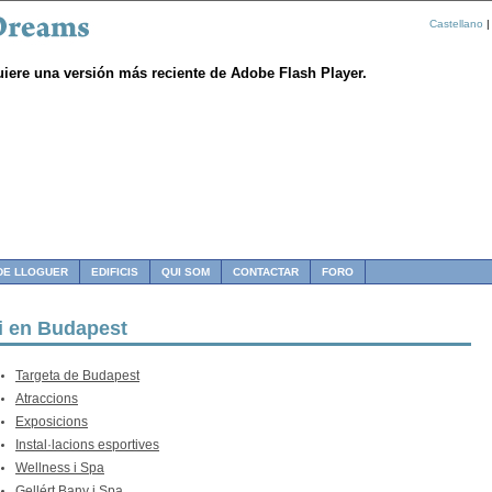
Castellano
|
uiere una versión más reciente de Adobe Flash Player.
DE LLOGUER
EDIFICIS
QUI SOM
CONTACTAR
FORO
i en Budapest
Targeta de Budapest
Atraccions
Exposicions
Instal·lacions esportives
Wellness i Spa
Gellért Bany i Spa