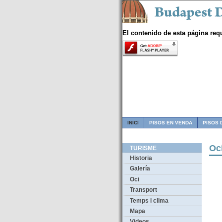
El contenido de esta página req
INICI
PISOS EN VENDA
PISOS 
Oc
TURISME
Historia
Galería
Oci
Transport
Temps i clima
Mapa
Videos