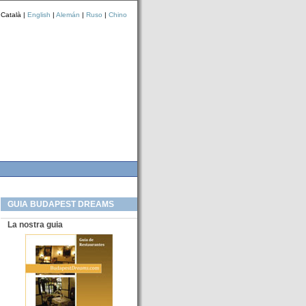
 Català |
English
|
Alemán
|
Ruso
|
Chino
GUIA BUDAPEST DREAMS
La nostra guia