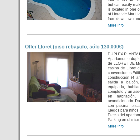
that stands on eve
but can easily ma
is located in one o
of Lloret de Mar Ll
from downtown and
More info
Offer Lloret (piso rebajado, sólo 130.000€)
DUPLEX PLANTA B
Apartamento duple
de LLORET DE MA
casino de Lloret d
convenciones
construcción (4 a
salida a balcón,
equipada, habita
completo y un ase
en habitación,
acondicionado. Do
con piscina, pis
juegos para niños.
Precio del aparta
Parking en el mism
More info