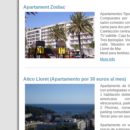
Apartament Zodiac
Apartamentos Tipo
Compuestos por u
salón-comedor con
cama para dos pe
Calefacción central
TV satélite. Caja fu
Tres tipologías: Vis
calle. Situados 
Lloret de Mar.
Ideal para familias.
More info
Atico Lloret (Apartamento por 30 euros al mes)
Apartamento de 3
con privilegiadas v
1 habitación dobl
americana co
vitroceramica, parke
2 Piscinas, conse
parking comunitari
Tercer piso sin asc
Apartamento en v
precio de subrogac