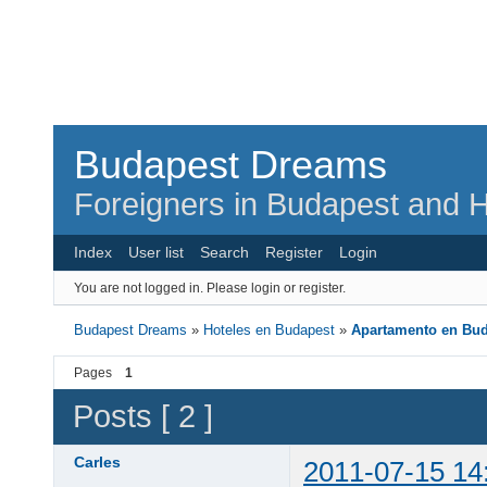
Budapest Dreams
Foreigners in Budapest and H
Index
User list
Search
Register
Login
You are not logged in.
Please login or register.
Budapest Dreams
»
Hoteles en Budapest
»
Apartamento en Bu
Pages
1
Posts [ 2 ]
Carles
2011-07-15 14