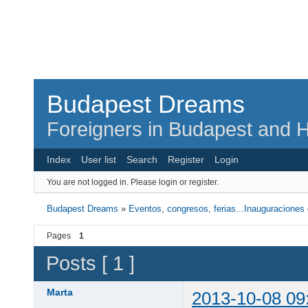
Budapest Dreams
Foreigners in Budapest and H
Index
User list
Search
Register
Login
You are not logged in.
Please login or register.
Budapest Dreams
»
Eventos, congresos, ferias...Inauguraciones d
Pages
1
Posts [ 1 ]
Marta
2013-10-08 09