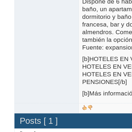
Dispone de 6 hab
baño, un apartam
dormitorio y bañ
francesa, bar y d
almendros. Comerc
también la opción 
Fuente: expansi
[b]HOTELES EN
HOTELES EN VE
HOTELES EN VE
PENSIONES[/b]
[b]Más informaci
Posts [ 1 ]