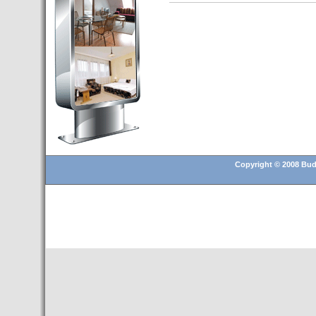
Budapest’.
- Hoteles en BUDAPEST:
Resultados octubre de 2016,
subida del 15% ocupación y
del 25,6% en el RevPar
- Nuevo Hotel en Budapest
bajo la marca Exe Hotusa
- Transfer Aeropuerto de
BUDAPEST
- HOTEL en Venta en
Copyright © 2008 Buda
Budapest
- Las 10 mejores ciudades
europeas para invertir en el
sector inmobiliario en 2016
- Budapest es un "fuerte"
candidato para los Juegos
Olímpicos 2024
- Feria de Navidad en la Plaza
Vörösmarty: Del 13 noviembre
2015 al 6 enero de 2016