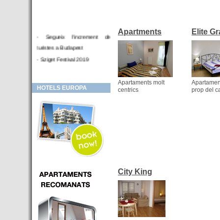
Apartments
Elite G
- Segueix l'increment de
turistes a Budapest
- Sziget Festival 2019
- Hotel en venda a Budapest
Apartaments molt
Apartamen
- Inversor per a HOTEL
HOTELS EUROPA
centrics
prop del c
- Hotel en venda a Budapest
- Budapest i Cracòvia, les
ciutats de moda a 2018
- Budapest Innovació hotelera
- HOTEL Moments Budapest,
aquest sí és un 'gran hotel
Budapest'.
City King
- Hotels a BUDAPEST:
Resultats octubre de 2016,
pujada del 15% ocupació i del
25,6% en el RevPar
- Hotusa incorpora el seu