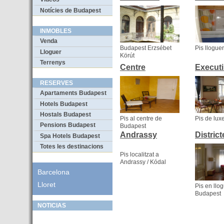
Notícies de Budapest
INMOBLES
Venda
Budapest Erzsébet
Pis llogue
Lloguer
Körút
Terrenys
Centre
Execut
RESERVES
Apartaments Budapest
Hotels Budapest
Hostals Budapest
Pis al centre de
Pis de luxe
Pensions Budapest
Budapest
Andrassy
District
Spa Hotels Budapest
Totes les destinacions
Pis localitzat a
Andrassy / Kódal
Barcelona
Lloret
Pis en llo
Budapest
NOTICIAS