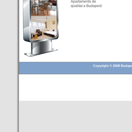
Apartaments de
segon hotel a Budapest
qüalitat a Budapest
- Trasllats aeroport de
Budapest
- HOTEL en Venda a Budapest
- Les 10 millors ciutats
europees per invertir en el
sector immobiliari a 2016
- Budapest és un "fort"
candidat per als Jocs 2024
- Fira de Nadal a la Plaça
Copyright © 2008 Budapes
Vörösmarty (13 novembre
2015 a 6 gener 2016)
- Una televisió d'Hongria grava
un reportatge sobre els
atractius turístics de Tenerife
- Hongria presenta a Madrid la
seva oferta turística per al
segment MICE
- 20 empreses catalanes
participen en la 21a edició de