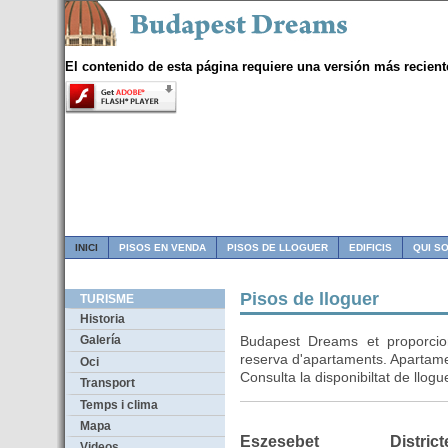
El contenido de esta página requiere una versión más recient
INICI
PISOS EN VENDA
PISOS DE LLOGUER
EDIFICIS
QUI S
Pisos de lloguer
TURISME
Historia
Budapest Dreams et proporci
Galería
reserva d'apartaments. Apartame
Oci
Consulta la disponibiltat de llog
Transport
Temps i clima
Mapa
Eszesebet
District
Videos