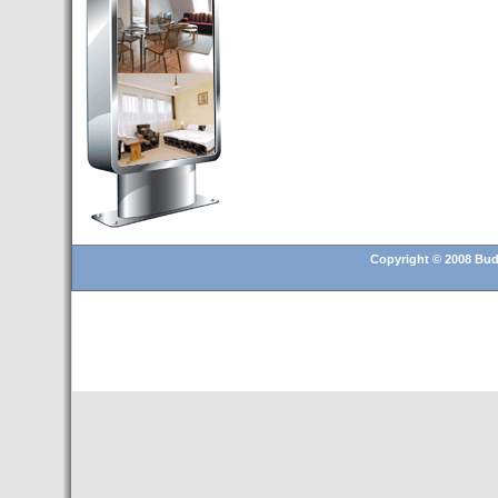
Budapest’.
- Hoteles en BUDAPEST:
Resultados octubre de 2016,
subida del 15% ocupación y
del 25,6% en el RevPar
- Nuevo Hotel en Budapest
bajo la marca Exe Hotusa
- Transfer Aeropuerto de
BUDAPEST
- HOTEL en Venta en
Budapest
Copyright © 2008 Buda
- Las 10 mejores ciudades
europeas para invertir en el
sector inmobiliario en 2016
- Budapest es un "fuerte"
candidato para los Juegos
Olímpicos 2024
- Feria de Navidad en la Plaza
Vörösmarty: Del 13 noviembre
2015 al 6 enero de 2016