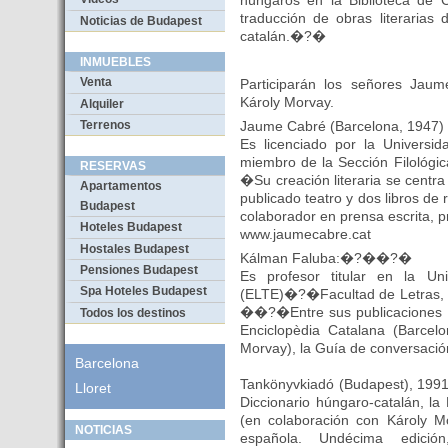
húngaros en la Biblioteca de 
traducción de obras literarias
Noticias de Budapest
catalán.�?�
INMUEBLES
Venta
Participarán los señores Jau
Károly Morvay.
Alquiler
Terrenos
Jaume Cabré (Barcelona, 1947)
Es licenciado por la Universid
miembro de la Sección Filológi
RESERVAS
�Su creación literaria se centra
Apartamentos
publicado teatro y dos libros de r
Budapest
colaborador en prensa escrita, pr
Hoteles Budapest
www.jaumecabre.cat
Hostales Budapest
Kálman Faluba:�?��?�
Pensiones Budapest
Es profesor titular en la U
Spa Hoteles Budapest
(ELTE)�?�Facultad de Letras, 
��?�Entre sus publicaciones de
Todos los destinos
Enciclopèdia Catalana (Barcel
Morvay), la Guía de conversació
Barcelona
Tankönyvkiadó (Budapest), 1991
Lloret
Diccionario húngaro-catalán, la
(en colaboración con Károly 
NOTICIAS
española. Undécima edición