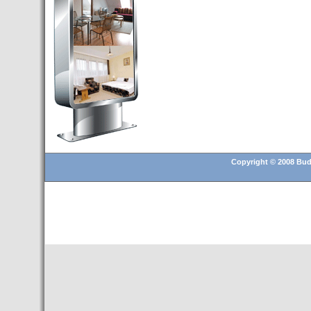
Budapest’.
- Hoteles en BUDAPEST:
Resultados octubre de 2016,
subida del 15% ocupación y
del 25,6% en el RevPar
- Nuevo Hotel en Budapest
bajo la marca Exe Hotusa
- Transfer Aeropuerto de
BUDAPEST
- HOTEL en Venta en
Budapest
Copyright © 2008 Buda
- Las 10 mejores ciudades
europeas para invertir en el
sector inmobiliario en 2016
- Budapest es un "fuerte"
candidato para los Juegos
Olímpicos 2024
- Feria de Navidad en la Plaza
Vörösmarty: Del 13 noviembre
2015 al 6 enero de 2016