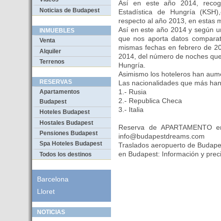
Así en este año 2014, recog
Noticias de Budapest
Estadística de Hungría (KSH)
respecto al año 2013, en estas 
Así en este año 2014 y según un
INMUEBLES
que nos aporta datos comparat
Venta
mismas fechas en febrero de 2
Alquiler
2014, del número de noches que 
Terrenos
Hungría.
Asimismo los hoteleros han aum
RESERVAS
Las nacionalidades que más han 
1.- Rusia
Apartamentos
2.- Republica Checa
Budapest
3.- Italia
Hoteles Budapest
Hostales Budapest
Reserva de APARTAMENTO en 
Pensiones Budapest
info@budapestdreams.com
Spa Hoteles Budapest
Traslados aeropuerto de Budape
en Budapest: Información y pre
Todos los destinos
Barcelona
Lloret
NOTICIAS