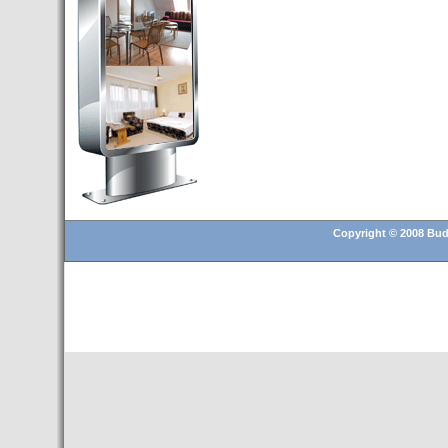
Budapest’.
- Hoteles en BUDAPEST:
Resultados octubre de 2016,
subida del 15% ocupación y
del 25,6% en el RevPar
- Nuevo Hotel en Budapest
bajo la marca Exe Hotusa
- Transfer Aeropuerto de
BUDAPEST
- HOTEL en Venta en
Budapest
Copyright © 2008 Buda
- Las 10 mejores ciudades
europeas para invertir en el
sector inmobiliario en 2016
- Budapest es un "fuerte"
candidato para los Juegos
Olímpicos 2024
- Feria de Navidad en la Plaza
Vörösmarty: Del 13 noviembre
2015 al 6 enero de 2016