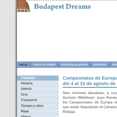
INICIO
PISOS EN VENTA
PISOS EN ALQUILER
EDIFICIOS
QU
Campeonatos de Europa
TURISMO
del 4 al 15 de agosto de
Historia
Galería
Seis mínimas absolutas, a car
Ocio
Aschwin Wildeboer, Juan Rando
Transporte
los Campeonatos de Europa de
Tiempo y clima
que están disputando el Campeo
Mapa
Málaga.
Vídeos