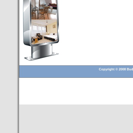
Budapest’.
- Hoteles en BUDAPEST:
Resultados octubre de 2016,
subida del 15% ocupación y
del 25,6% en el RevPar
- Nuevo Hotel en Budapest
bajo la marca Exe Hotusa
- Transfer Aeropuerto de
BUDAPEST
- HOTEL en Venta en
Budapest
Copyright © 2008 Buda
- Las 10 mejores ciudades
europeas para invertir en el
sector inmobiliario en 2016
- Budapest es un "fuerte"
candidato para los Juegos
Olímpicos 2024
- Feria de Navidad en la Plaza
Vörösmarty: Del 13 noviembre
2015 al 6 enero de 2016