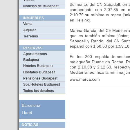
Belmonte, del CN Sabadell, en 
Noticias de Budapest
campeonato con 2:07.85 en c
2:10.79 su mínima europea júni
INMUEBLES
en Helsinki.
Venta
Alquiler
Marina García, del CE Mediterran
que es también mínima júnior;
Terrenos
Sabadell y Rando, del CN Sant
español con 1:58.63 por 1:59.18 
RESERVAS
Apartamentos
En los 200 espalda femenino
Budapest
malagueña Duane da Rocha, Rea
Hoteles Budapest
con 2:10.98 y 2:12.69, respecti
Mediterráneo, hizo la mínima jún
Hostales Budapest
Pensiones Budapest
www.marca.com
Spa Hoteles Budapest
Todos los destinos
Barcelona
Lloret
NOTICIAS