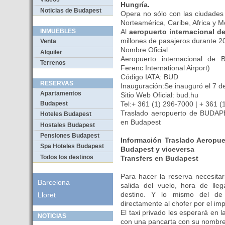
Hungría.
Noticias de Budapest
Opera no sólo con las ciudades
Norteamérica, Caribe, Africa y Me
Al
aeropuerto internacional d
INMUEBLES
millones de pasajeros durante 
Venta
Nombre Oficial
Alquiler
Aeropuerto internacional de 
Terrenos
Ferenc International Airport)
Código IATA: BUD
RESERVAS
Inauguración:Se inauguró el 7 
Apartamentos
Sitio Web Oficial: bud.hu
Tel:+ 361 (1) 296-7000 | + 361 
Budapest
Traslado aeropuerto de BUDAPE
Hoteles Budapest
en Budapest
Hostales Budapest
Pensiones Budapest
Información Traslado Aeropu
Spa Hoteles Budapest
Budapest y viceversa
Todos los destinos
Transfers en Budapest
Para hacer la reserva necesita
Barcelona
salida del vuelo, hora de lle
destino. Y lo mismo del de
Lloret
directamente al chofer por el im
El taxi privado les esperará en 
NOTICIAS
con una pancarta con su nombre y