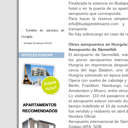
Finalizada la estancia en Budapes
hotel o en la puerta de su apart
aeropuerto que corresponda.
Para hacer la reserva simple
info@budapestdreams.com y 
transporte.
- Turismo en ascenso en
No hay sobrecargo en caso de re
Hungria
- Sziget Festival 2019
Otros aeropuertos en Hungría
Aeropuerto de Sármellék
- Hotel Distrito V Budapest.
El aeropuerto de Sármellék, m
HOTELES EUROPA
Hotel en venta en zona PRIME
los pocos aeropuertos intern
de Budapest (Hungria)
Hungría en importancia despué
- Inversor para hotel
cerca del lago Balaton, uno de
Hungría sobretodo en época esti
- Hotel en venta Budapest
Opera con vuelos de cabotaje y 
- Budapest y Cracovia, las
Berlin, Frankfurt, Hamburgo, L
ciudades de moda en 2018
Amsterdam y Moscú, entre otros
Lo visitaron 110 mil pasajeros 
- Inaugurado en BUDAPEST el
el aeropuerto estuvo cerrado du
primer hotel de Europa que
tiempo indefinido el 10 de octu
puede ser controlado por
fue vendido y reabierto en abril 
Smarthfones de sus clientes
Nombre Oficial
- HOTEL Moments Budapest,
Aeropuerto internacional de Sárm
éste sí es un ‘gran hotel
Código IATA: SOB