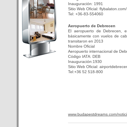
Budapest’.
Inauguración: 1991
Sitio Web Oficial: flybalaton.com/
- Hoteles en BUDAPEST:
Tel: +36-83-554060
Resultados octubre de 2016,
subida del 15% ocupación y
Aeropuerto de Debrecen
del 25,6% en el RevPar
El aeropuerto de Debrecen, 
- Nuevo Hotel en Budapest
básicamente con vuelos de cabo
bajo la marca Exe Hotusa
transitaron en 2013
Nombre Oficial
- Transfer Aeropuerto de
Aeropuerto internacional de Debr
BUDAPEST
Código IATA: DEB
- HOTEL en Venta en
Inauguración:1930
Budapest
Sitio Web Oficial: airportdebrece
Tel:+36 52 518-800
- Las 10 mejores ciudades
europeas para invertir en el
sector inmobiliario en 2016
- Budapest es un "fuerte"
candidato para los Juegos
Olímpicos 2024
- Feria de Navidad en la Plaza
www.budapestdreams.com/notic
Vörösmarty: Del 13 noviembre
2015 al 6 enero de 2016