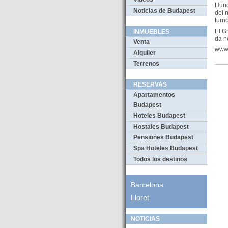
Hung
Noticias de Budapest
del 
turn
El G
INMUEBLES
da n
Venta
www.
Alquiler
Terrenos
RESERVAS
Apartamentos
Budapest
Hoteles Budapest
Hostales Budapest
Pensiones Budapest
Spa Hoteles Budapest
Todos los destinos
Barcelona
Lloret
NOTICIAS