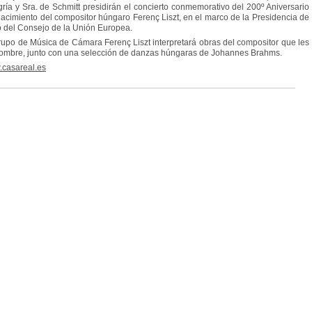
ría y Sra. de Schmitt presidirán el concierto conmemorativo del 200º Aniversario
nacimiento del compositor húngaro Ferenç Liszt, en el marco de la Presidencia de
o del Consejo de la Unión Europea.
rupo de Música de Cámara Ferenç Liszt interpretará obras del compositor que les
ombre, junto con una selección de danzas húngaras de Johannes Brahms.
casareal.es