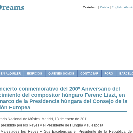
Castellano |
Català
|
English
|
Alemá
 EN ALQUILER
EDIFICIOS
QUIENES SOMOS
CONTACTAR
FORO
BARCEL
ncierto conmemorativo del 200º Aniversario del
cimiento del compositor húngaro Ferenç Liszt, en
 marco de la Presidencia húngara del Consejo de la
ión Europea
torio Nacional de Música. Madrid, 13 de enero de 2011
 presidido por los Reyes y el Presidente de Hungría y su esposa
Majestades los Reyes y Sus Excelencias el Presidente de la República de