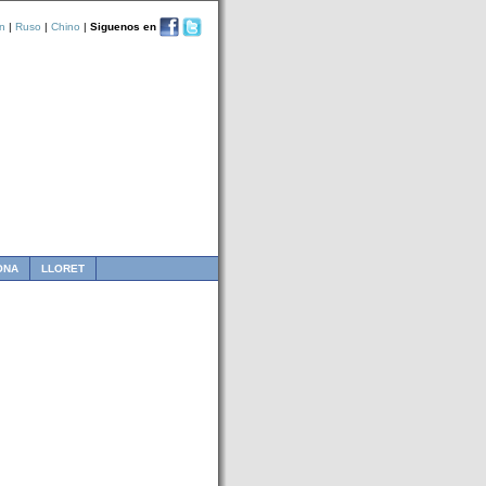
n
|
Ruso
|
Chino
|
Siguenos en
ONA
LLORET