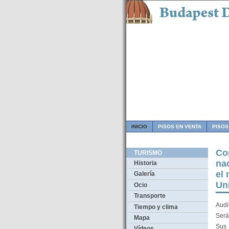
INICIO
PISOS EN VENTA
PISOS
Co
TURISMO
na
Historia
el
Galería
Un
Ocio
Transporte
Audi
Tiempo y clima
Será
Mapa
Sus 
Vídeos