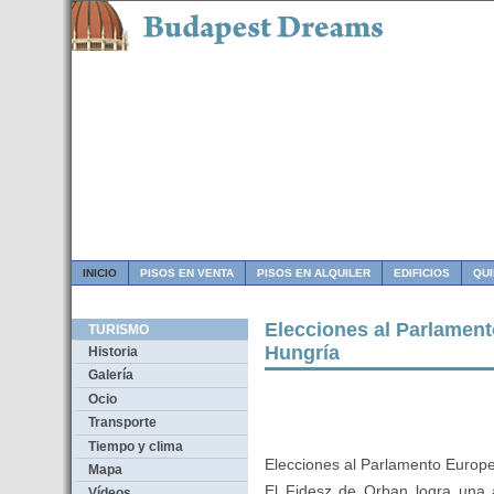
INICIO
PISOS EN VENTA
PISOS EN ALQUILER
EDIFICIOS
QU
Elecciones al Parlamen
TURISMO
Hungría
Historia
Galería
Ocio
Transporte
Tiempo y clima
Elecciones al Parlamento Europ
Mapa
El Fidesz de Orban logra una 
Vídeos