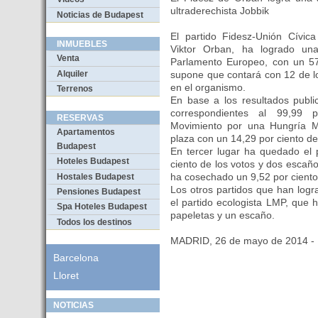
ultraderechista Jobbik
Noticias de Budapest
El partido Fidesz-Unión Cívic
INMUEBLES
Viktor Orban, ha logrado una
Venta
Parlamento Europeo, con un 57,
Alquiler
supone que contará con 12 de l
en el organismo.
Terrenos
En base a los resultados publi
correspondientes al 99,99 po
RESERVAS
Movimiento por una Hungría M
Apartamentos
plaza con un 14,29 por ciento de
Budapest
En tercer lugar ha quedado el 
Hoteles Budapest
ciento de los votos y dos escañ
ha cosechado un 9,52 por ciento
Hostales Budapest
Los otros partidos que han log
Pensiones Budapest
el partido ecologista LMP, que 
Spa Hoteles Budapest
papeletas y un escaño.
Todos los destinos
MADRID, 26 de mayo de 2014 
Barcelona
Lloret
NOTICIAS