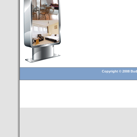
Budapest’.
- Hoteles en BUDAPEST:
Resultados octubre de 2016,
subida del 15% ocupación y
del 25,6% en el RevPar
- Nuevo Hotel en Budapest
bajo la marca Exe Hotusa
- Transfer Aeropuerto de
BUDAPEST
- HOTEL en Venta en
Budapest
Copyright © 2008 Buda
- Las 10 mejores ciudades
europeas para invertir en el
sector inmobiliario en 2016
- Budapest es un "fuerte"
candidato para los Juegos
Olímpicos 2024
- Feria de Navidad en la Plaza
Vörösmarty: Del 13 noviembre
2015 al 6 enero de 2016
- Una televisión de Hungría