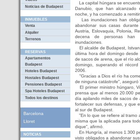
La capital húngara se encuentra 
Noticias de Budapest
Danubio, que han alcanzado n
noche, y ha comenzado a remitir,
Las inundaciones han obliga
INMUEBLES
abandonar sus casas durante
Venta
Austria, Eslovaquia, Polonia, 
Alquiler
decena de personas han 
Terrenos
inundaciones.
El alcalde de Budapest, Istvan
RESERVAS
última hora del domingo desde 
Apartamentos
de sacos de arena, que el río al
domingo, superando el récord
Budapest
2006.
Hoteles Budapest
"Gracias a Dios el río ha come
Hostales Budapest
de ninguna catástrofe", aseguró 
Pensiones Budapest
El primer ministro húngaro, Vi
Spa Hoteles Budapest
prensa que al menos 20.000 per
Todos los destinos
día apilando miles de sacos de 
fortalecer sus defensas, y que e
al sur de Budapest.
Barcelona
"En lo que se refiere al tramo a
misma que la aplicada para tod
Lloret
dique", afirmó.
En Hungría, al menos 1.300 pe
NOTICIAS
visto obligados a abandonar sus