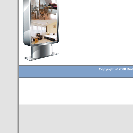
Budapest’.
- Hoteles en BUDAPEST:
Resultados octubre de 2016,
subida del 15% ocupación y
del 25,6% en el RevPar
- Nuevo Hotel en Budapest
bajo la marca Exe Hotusa
- Transfer Aeropuerto de
BUDAPEST
- HOTEL en Venta en
Budapest
Copyright © 2008 Buda
- Las 10 mejores ciudades
europeas para invertir en el
sector inmobiliario en 2016
- Budapest es un "fuerte"
candidato para los Juegos
Olímpicos 2024
- Feria de Navidad en la Plaza
Vörösmarty: Del 13 noviembre
2015 al 6 enero de 2016