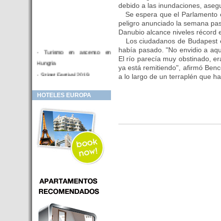
debido a las inundaciones, aseg
Se espera que el Parlamento ex
peligro anunciado la semana pas
Danubio alcance niveles récord e
Los ciudadanos de Budapest exp
había pasado. "No envidio a aq
- Turismo en ascenso en
El río parecía muy obstinado, er
Hungria
ya está remitiendo", afirmó Ben
- Sziget Festival 2019
a lo largo de un terraplén que h
- Hotel Distrito V Budapest.
HOTELES EUROPA
Hotel en venta en zona PRIME
de Budapest (Hungria)
- Inversor para hotel
- Hotel en venta Budapest
- Budapest y Cracovia, las
ciudades de moda en 2018
- Inaugurado en BUDAPEST el
primer hotel de Europa que
puede ser controlado por
Smarthfones de sus clientes
- HOTEL Moments Budapest,
éste sí es un ‘gran hotel