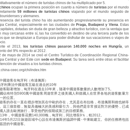
titativamente el número de turistas chinos de ha multiplicado por 5.
chinos
ocupan la primera posición en cuanto a número de
turistas
por el mundo
cretamente
59 millones de turistas chinos
viajando por el mundo seguido de
dounidenses y alemanes.
resencia del turista chino ha ido aumentando progresivamente su presencia en
pa Central, especialmente en las ciudades de
Praga, Budapest y Viena
. Estas
 capitales, dotadas sin duda de gran belleza y atractivo turístico, con la ventaja que
n muy cercanas entre sí, las ha convertido en destino de una tercera parte de los
os que se desplazan a Europa para poder disfrutar de sus vacaciones o viajes de
cio.
ante el 2013,
los turistas chinos pasaron 140.000 noches en Hungría
, un
nto del 9% respecto al 2012.
2 de mayo de 2014 se creó el Centro Turístico de Coordinación Regional China-
pa Central y del Este con
sede en Budapest
. Su tarea será entre otras el facilitar
btención de visados a los turistas chinos.
china-ceec.org/chi/index.htm
中國遊客在匈牙利（布達佩斯）
匈牙利乘法中國遊客五級在過去的10年
遊客顯著增加，匈牙利在過去10年來，隨著中國遊客數量的人數增加了5。
國佔有特別5900萬中國遊客周遊世界之後美國人和德國人在世界各地的遊客數量方
一的位置。
遊客的存在一直在穩步增加其在中歐的存在，尤其是在布拉格，布達佩斯和維也納等
。這三個首都，無疑具備極大的美感和吸引力，與他們是非常接近對方的優勢，已成
國人誰去歐洲旅行，享受他們的假期或第三的目標業務。
013年，中國遊客花費140,000晚，匈牙利，同比增長9％，較2012。
014年5月22日旅遊區域中心設在布達佩斯的協調中國 - 中東歐建立。你的任務將包括
簽證的中國遊客。