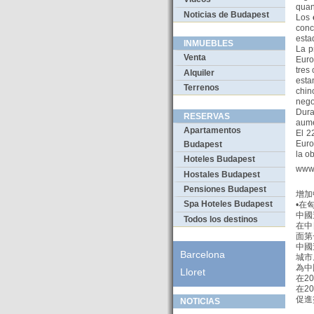
quan
Noticias de Budapest
Los
con
esta
INMUEBLES
La p
Venta
Euro
tres
Alquiler
esta
Terrenos
chin
nego
Dur
RESERVAS
aume
Apartamentos
El 2
Euro
Budapest
la o
Hoteles Budapest
www.
Hostales Budapest
Pensiones Budapest
增加
Spa Hoteles Budapest
•在
中國
Todos los destinos
在中
面第
中國
Barcelona
城市
為中
Lloret
在2
在2
促進
NOTICIAS