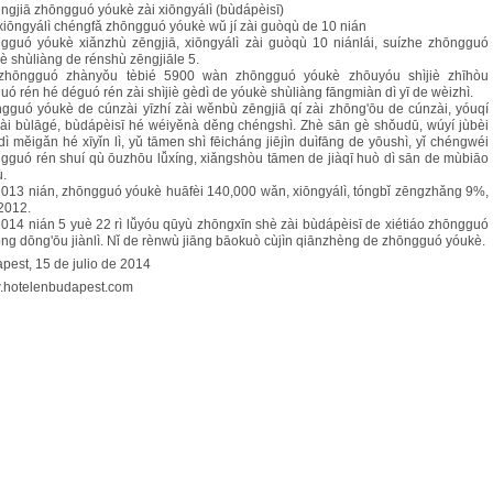
ngjiā zhōngguó yóukè zài xiōngyálì (bùdápèisī)
 xiōngyálì chéngfǎ zhōngguó yóukè wǔ jí zài guòqù de 10 nián
gguó yóukè xiǎnzhù zēngjiā, xiōngyálì zài guòqù 10 niánlái, suízhe zhōngguó
è shùliàng de rénshù zēngjiāle 5.
 zhōngguó zhànyǒu tèbié 5900 wàn zhōngguó yóukè zhōuyóu shìjiè zhīhòu
uó rén hé déguó rén zài shìjiè gèdì de yóukè shùliàng fāngmiàn dì yī de wèizhì.
gguó yóukè de cúnzài yīzhí zài wěnbù zēngjiā qí zài zhōng'ōu de cúnzài, yóuqí
zài bùlāgé, bùdápèisī hé wéiyěnà děng chéngshì. Zhè sān gè shǒudū, wúyí jùbèi
 dì měigǎn hé xīyǐn lì, yǔ tāmen shì fēicháng jiējìn duìfāng de yōushì, yǐ chéngwéi
gguó rén shuí qù ōuzhōu lǚxíng, xiǎngshòu tāmen de jiàqī huò dì sān de mùbiāo
.
2013 nián, zhōngguó yóukè huāfèi 140,000 wǎn, xiōngyálì, tóngbǐ zēngzhǎng 9%,
 2012.
2014 nián 5 yuè 22 rì lǚyóu qūyù zhōngxīn shè zài bùdápèisī de xiétiáo zhōngguó
ōng dōng'ōu jiànlì. Nǐ de rènwù jiāng bāokuò cùjìn qiānzhèng de zhōngguó yóukè.
pest, 15 de julio de 2014
hotelenbudapest.com