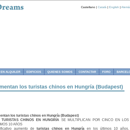
Castellano |
Català
|
English
|
Alemá
 EN ALQUILER
EDIFICIOS
QUIENES SOMOS
CONTACTAR
FORO
BARCEL
mentan los turistas chinos en Hungría (Budapest)
ntan los turistas chinos en Hungría (Budapest)
S
TURISTAS CHINOS EN HUNGRÍA
SE MULTIPLICAN POR CINCO EN LOS
IMOS 10 AñOS
ificativo aumento de
turistas chinos en Hungría
en los últimos 10 años,