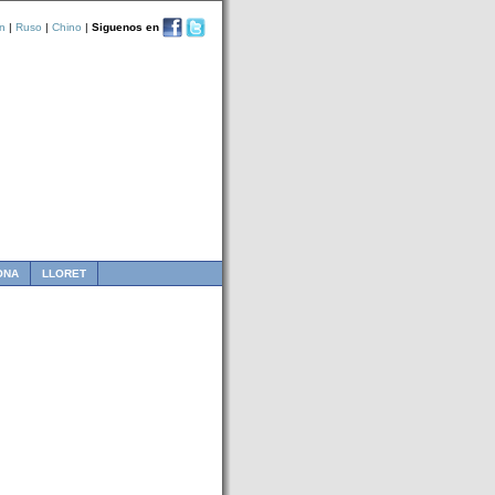
n
|
Ruso
|
Chino
|
Siguenos en
ONA
LLORET