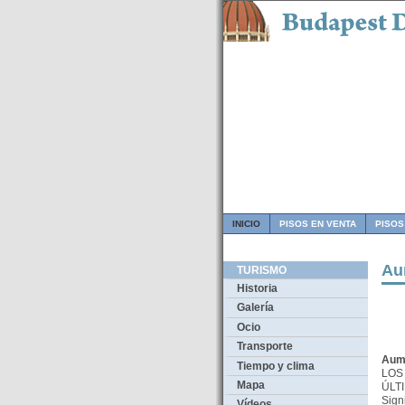
INICIO
PISOS EN VENTA
PISOS
Au
TURISMO
Historia
Galería
Ocio
Transporte
Aume
Tiempo y clima
LO
Mapa
ÚLT
Sign
Vídeos