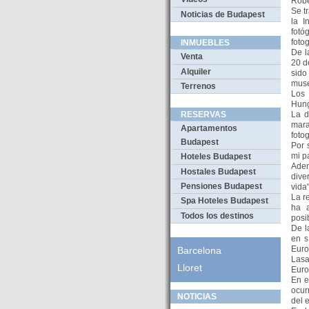
Robe
Se t
Noticias de Budapest
la I
fotó
foto
INMUEBLES
De l
Venta
20 d
Alquiler
sido
muse
Terrenos
Los 
Hungr
La d
RESERVAS
mara
Apartamentos
fotog
Budapest
Por 
mi p
Hoteles Budapest
Adem
Hostales Budapest
dive
Pensiones Budapest
vida
La r
Spa Hoteles Budapest
ha a
Todos los destinos
posi
De l
en s
Euro
Barcelona
Lasa
Lloret
Euro
En e
ocur
NOTICIAS
del 