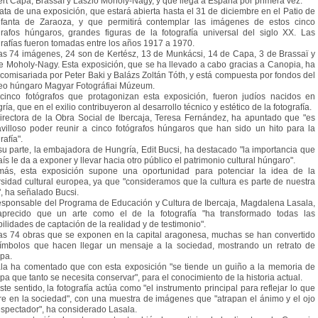
rt Capa, Brassaï y László Moholy-Nagy, y que llega a España por primera vez.
rata de una exposición, que estará abierta hasta el 31 de diciembre en el Patio de
nfanta de Zaraoza, y que permitirá contemplar las imágenes de estos cinco
grafos húngaros, grandes figuras de la fotografía universal del siglo XX. Las
grafías fueron tomadas entre los años 1917 a 1970.
as 74 imágenes, 24 son de Kertész, 13 de Munkácsi, 14 de Capa, 3 de Brassaï y
e Moholy-Nagy. Esta exposición, que se ha llevado a cabo gracias a Canopia, ha
 comisariada por Peter Baki y Balázs Zoltán Tóth, y está compuesta por fondos del
o húngaro Magyar Fotográfiai Múzeum.
cinco fotógrafos que protagonizan esta exposición, fueron judíos nacidos en
ía, que en el exilio contribuyeron al desarrollo técnico y estético de la fotografía.
irectora de la Obra Social de Ibercaja, Teresa Fernández, ha apuntado que "es
villoso poder reunir a cinco fotógrafos húngaros que han sido un hito para la
rafía".
su parte, la embajadora de Hungría, Edit Bucsi, ha destacado "la importancia que
aís le da a exponer y llevar hacia otro público el patrimonio cultural húngaro".
ás, esta exposición supone una oportunidad para potenciar la idea de la
rsidad cultural europea, ya que "consideramos que la cultura es parte de nuestra
", ha señalado Bucsi.
esponsable del Programa de Educación y Cultura de Ibercaja, Magdalena Lasala,
precido que un arte como el de la fotografía "ha transformado todas las
bilidades de captación de la realidad y de testimonio".
as 74 obras que se exponen en la capital aragonesa, muchas se han convertido
ímbolos que hacen llegar un mensaje a la sociedad, mostrando un retrato de
pa.
la ha comentado que con esta exposición "se tiende un guiño a la memoria de
pa que tanto se necesita conservar", para el conocimiento de la historia actual.
ste sentido, la fotografía actúa como "el instrumento principal para reflejar lo que
re en la sociedad", con una muestra de imágenes que "atrapan el ánimo y el ojo
espectador", ha considerado Lasala.