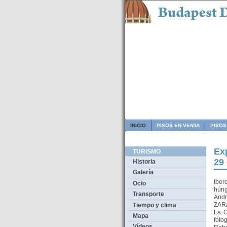
INICIO
PISOS EN VENTA
PISOS
Exp
TURISMO
29
Historia
Galería
Iber
Ocio
húng
Transporte
Andr
ZARA
Tiempo y clima
La O
Mapa
foto
Vídeos