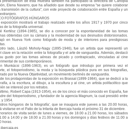
a presentación de esta muestra también ha participado la directora de Canopia
ión, Elena Navarro, que ha añadido que desde su empresa "se quiere colaborar
a transmisión de la cultura", con este proyecto de colaboración entre España y un
 extranjero.
CO FOTÓGRAFOS HÚNGAROS
 exposición mostrará el trabajo realizado entre los años 1917 y 1970 por cinco
as de la fotografía universal.
é Kertész (1894-1985), se dio a conocer por la espontaneidad de las tomas
nas obtenidas con su cámara y la modernidad de sus desnudos distorsionados.
ajó en Nueva York como fotógrafo de moda y de interiores para prestigiosas
tas.
otro lado, László Moholy-Nagy (1895-1946), fue un artista que representó un
l clave en la relación entre la fotografía y el arte de vanguardia. Además, destacó
su gusto por las tomas aéreas de picado y contrapicado, vinculadas al cine
rimental de sus contemporáneos.
in Munkácsi (1896-1963), es un fotógrafo que introdujo por primera vez el
rte, el fotoperiodismo, la moda y la búsqueda plástica pura en sus fotografías,
irado por la Nueva Objetividad, un movimiento berlinés de vanguardia.
 de los protagonistas de la exposición es Brassaï (1899-1984), que se dedicó a la
rafía, a la escritura, al dibujo, a la escultura y al cine, un artista polifacético que
ién se interesó por los retratos.
último, Robert Capa (1913-1954), es de los cinco el más conocido en España, fue
adre del fotoperiodismo, y fundador de la agencia Magnum, la cual presidió entre
 y 1954.
stros húngaros de la fotografía', que se inaugura este jueves a las 20.00 horas,
á visitarse en el Patio de la Infanta de Ibercaja hasta el próximo 31 de diciembre.
horarios de visita serán de lunes a viernes, de 18.00 a 21.00 horas, los sábados
1.00 a 14.00 y de 18.00 a 21.00 horas y los domingos y días festivos de 11.00 a
0 horas.
ibercaja.es