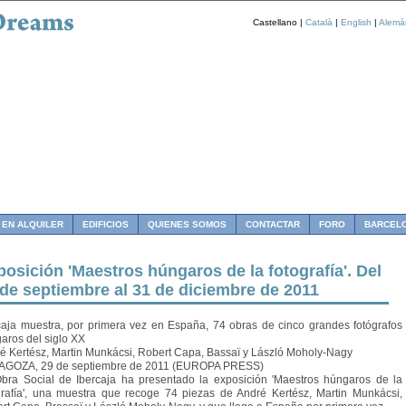
Castellano |
Català
|
English
|
Alemá
 EN ALQUILER
EDIFICIOS
QUIENES SOMOS
CONTACTAR
FORO
BARCEL
osición 'Maestros húngaros de la fotografía'. Del
 de septiembre al 31 de diciembre de 2011
caja muestra, por primera vez en España, 74 obras de cinco grandes fotógrafos
aros del siglo XX
é Kertész, Martin Munkácsi, Robert Capa, Bassaï y László Moholy-Nagy
GOZA, 29 de septiembre de 2011 (EUROPA PRESS)
bra Social de Ibercaja ha presentado la exposición 'Maestros húngaros de la
grafía', una muestra que recoge 74 piezas de André Kertész, Martin Munkácsi,