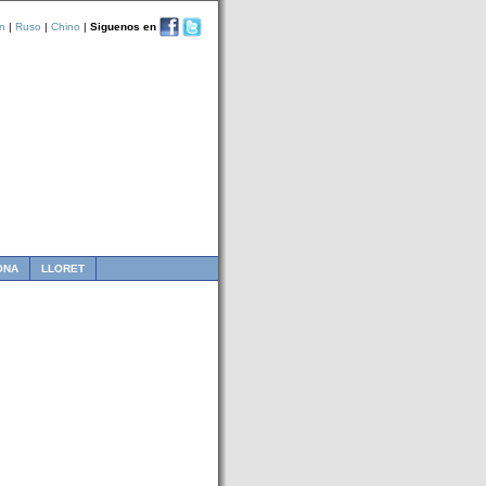
n
|
Ruso
|
Chino
|
Siguenos en
ONA
LLORET