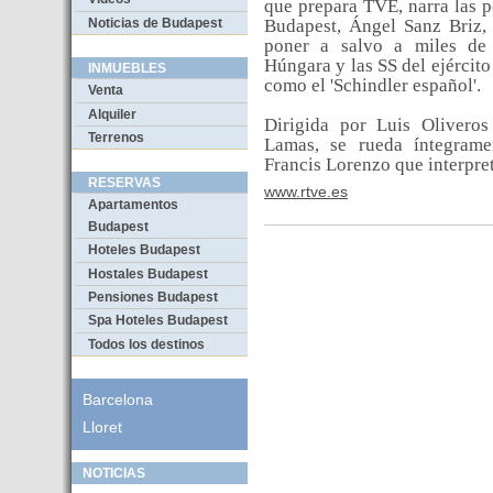
que prepara TVE, narra las p
Noticias de Budapest
Budapest, Ángel Sanz Briz, 
poner a salvo a miles de 
Húngara y las SS del ejército
INMUEBLES
como el 'Schindler español'.
Venta
Alquiler
Dirigida por
Luis Oliveros
Terrenos
Lamas
, se rueda íntegram
Francis Lorenzo
que interpre
RESERVAS
www.rtve.es
Apartamentos
Budapest
Hoteles Budapest
Hostales Budapest
Pensiones Budapest
Spa Hoteles Budapest
Todos los destinos
Barcelona
Lloret
NOTICIAS