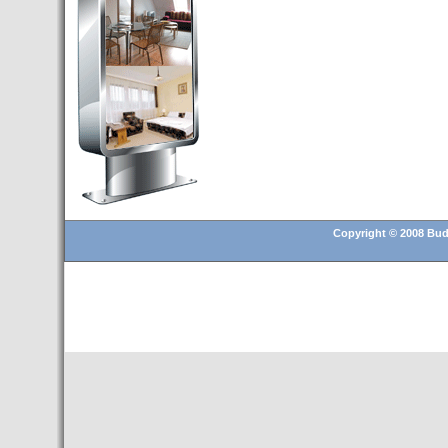
Budapest’.
- Hoteles en BUDAPEST:
Resultados octubre de 2016,
subida del 15% ocupación y
del 25,6% en el RevPar
- Nuevo Hotel en Budapest
bajo la marca Exe Hotusa
- Transfer Aeropuerto de
BUDAPEST
- HOTEL en Venta en
Budapest
Copyright © 2008 Buda
- Las 10 mejores ciudades
europeas para invertir en el
sector inmobiliario en 2016
- Budapest es un "fuerte"
candidato para los Juegos
Olímpicos 2024
- Feria de Navidad en la Plaza
Vörösmarty: Del 13 noviembre
2015 al 6 enero de 2016