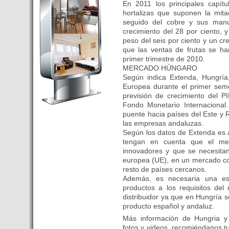
En 2011 los principales capít
Budapest’.
hortalizas que suponen la mita
- Hoteles en BUDAPEST:
seguido del cobre y sus manu
Resultados octubre de 2016,
crecimiento del 28 por ciento, y
subida del 15% ocupación y
peso del seis por ciento y un cr
del 25,6% en el RevPar
que las ventas de frutas se ha
primer trimestre de 2010.
- Nuevo Hotel en Budapest
MERCADO HÚNGARO
bajo la marca Exe Hotusa
Según indica Extenda, Hungría,
- Transfer Aeropuerto de
Europea durante el primer sem
BUDAPEST
previsión de crecimiento del P
Fondo Monetario Internacional
- HOTEL en Venta en
puente hacia países del Este y 
Budapest
las empresas andaluzas.
- Las 10 mejores ciudades
Según los datos de Extenda es 
europeas para invertir en el
tengan en cuenta que el mer
innovadores y que se necesitan
sector inmobiliario en 2016
europea (UE), en un mercado co
- Budapest es un "fuerte"
resto de países cercanos.
candidato para los Juegos
Además, es necesaria una es
Olímpicos 2024
productos a los requisitos de
distribuidor ya que en Hungría
- Feria de Navidad en la Plaza
producto español y andaluz.
Vörösmarty: Del 13 noviembre
2015 al 6 enero de 2016
Más información de Hungria y 
fotos y videos, recomiéndanos tus