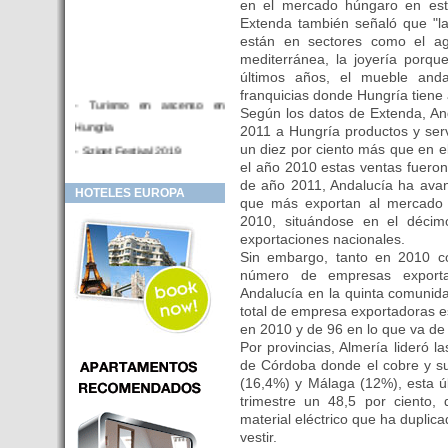
en el mercado húngaro en esto
Extenda también señaló que "l
están en sectores como el agr
mediterránea, la joyería porqu
últimos años, el mueble and
franquicias donde Hungría tiene
- Turismo en ascenso en
Según los datos de Extenda, And
Hungria
2011 a Hungría productos y serv
un diez por ciento más que en e
- Sziget Festival 2019
el año 2010 estas ventas fueron
- Hotel Distrito V Budapest.
de año 2011, Andalucía ha ava
HOTELES EUROPA
Hotel en venta en zona PRIME
que más exportan al mercado 
de Budapest (Hungria)
2010, situándose en el décim
exportaciones nacionales.
- Inversor para hotel
Sin embargo, tanto en 2010 co
- Hotel en venta Budapest
número de empresas exporta
- Budapest y Cracovia, las
Andalucía en la quinta comunida
ciudades de moda en 2018
total de empresa exportadoras e
en 2010 y de 96 en lo que va de
- Inaugurado en BUDAPEST el
Por provincias, Almería lideró l
primer hotel de Europa que
de Córdoba donde el cobre y su
puede ser controlado por
(16,4%) y Málaga (12%), esta ú
Smarthfones de sus clientes
trimestre un 48,5 por ciento,
material eléctrico que ha duplic
- HOTEL Moments Budapest,
vestir.
éste sí es un ‘gran hotel