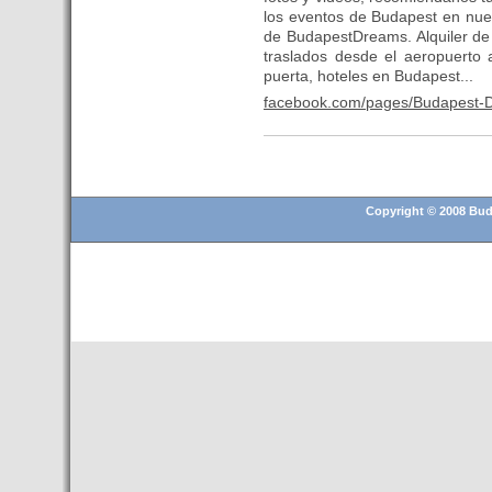
- Una televisión de Hungría
los eventos de Budapest en nue
graba un reportaje sobre los
de BudapestDreams. Alquiler de
atractivos turísticos de
traslados desde el aeropuerto 
Tenerife
puerta, hoteles en Budapest...
- Hungría presenta en Madrid
facebook.com/pages/Budapest-
su oferta turística para el
segmento MICE
- 20 empresas catalanas
participan en la 21ª edición de
Womex, la feria más
Copyright © 2008 Buda
importante de músicas del
mundo
- Martinsa avanza en su
liquidación al poner a la venta
un centro comercial de
Budapest
- Premio para el pasajero 1
millon del aeropuerto de
Budapest en un mes
- SZIGET 2015, empieza la
diversión en Hungria