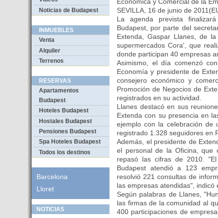
Económica y Comercial de la Em
SEVILLA, 16 de junio de 2011
Noticias de Budapest
La agenda prevista finalizar
Budapest, por parte del secret
INMUEBLES
Extenda, Gaspar Llanes, de la
Venta
supermercados Cora', que real
Alquiler
donde participan 40 empresas a
Terrenos
Asimismo, el día comenzó con 
Economía y presidente de Exten
consejero económico y comercia
RESERVAS
Promoción de Negocios de Exten
Apartamentos
registrados en su actividad.
Budapest
Llanes destacó en sus reunione
Hoteles Budapest
Extenda con su presencia en la
Hostales Budapest
ejemplo con la celebración de
Pensiones Budapest
registrado 1.328 seguidores en 
Además, el presidente de Extend
Spa Hoteles Budapest
el personal de la Oficina, que
Todos los destinos
repasó las cifras de 2010. "E
Budapest atendió a 123 empre
resolvió 221 consultas de infor
Barcelona
las empresas atendidas", indicó 
Lloret
Según palabras de Llanes, "Hun
las firmas de la comunidad al 
NOTICIAS
400 participaciones de empresa