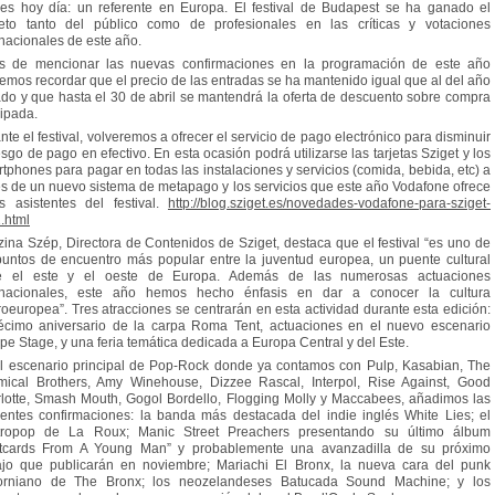
es hoy día: un referente en Europa. El festival de Budapest se ha ganado el
eto tanto del público como de profesionales en las críticas y votaciones
rnacionales de este año.
s de mencionar las nuevas confirmaciones en la programación de este año
emos recordar que el precio de las entradas se ha mantenido igual que al del año
do y que hasta el 30 de abril se mantendrá la oferta de descuento sobre compra
cipada.
nte el festival, volveremos a ofrecer el servicio de pago electrónico para disminuir
iesgo de pago en efectivo. En esta ocasión podrá utilizarse las tarjetas Sziget y los
tphones para pagar en todas las instalaciones y servicios (comida, bebida, etc) a
és de un nuevo sistema de metapago y los servicios que este año Vodafone ofrece
s asistentes del festival.
http://blog.sziget.es/novedades-vodafone-para-sziget-
.html
zina Szép, Directora de Contenidos de Sziget, destaca que el festival “es uno de
puntos de encuentro más popular entre la juventud europea, un puente cultural
re el este y el oeste de Europa. Además de las numerosas actuaciones
rnacionales, este año hemos hecho énfasis en dar a conocer la cultura
roeuropea”. Tres atracciones se centrarán en esta actividad durante esta edición:
écimo aniversario de la carpa Roma Tent, actuaciones en el nuevo escenario
pe Stage, y una feria temática dedicada a Europa Central y del Este.
l escenario principal de Pop-Rock donde ya contamos con Pulp, Kasabian, The
ical Brothers, Amy Winehouse, Dizzee Rascal, Interpol, Rise Against, Good
lotte, Smash Mouth, Gogol Bordello, Flogging Molly y Maccabees, añadimos las
ientes confirmaciones: la banda más destacada del indie inglés White Lies; el
tropop de La Roux; Manic Street Preachers presentando su último álbum
tcards From A Young Man” y probablemente una avanzadilla de su próximo
ajo que publicarán en noviembre; Mariachi El Bronx, la nueva cara del punk
forniano de The Bronx; los neozelandeses Batucada Sound Machine; y los