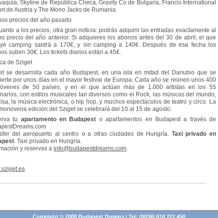
vaquia, Skyline de República Checa, Gravity Co de Bulgaria, Francis International
ort de Austria y The Mono Jacks de Rumania.
os precios del año pasado
uanto a los precios, otra gran noticia: podrás adquirir las entradas exactamente al
o precio del año anterior. Si adquieres los abonos antes del 30 de abril, el que
uye camping saldrá a 170€, y sin camping a 140€. Después de esa fecha los
os suben 30€. Los tickets diarios están a 45€.
ca de Sziget
et se desarrolla cada año Budapest, en una isla en mitad del Danubio que se
ierte por unos días en el mayor festival de Europa. Cada año se reúnen unos 400
jóvenes de 50 países, y en el que actúan más de 1.000 artistas en los 55
narios, con estilos musicales tan diversos como el Rock, las músicas del mundo,
alsa, la música electrónica, o hip hop, y muchos espectáculos de teatro y circo. La
monovena edición del Sziget se celebrará del 10 al 15 de agosto.
erva tu
apartamento en Budapest
o apartamentos en Budapest a través de
apestDreams.com
sfer del aeropuerto al centro o a otras ciudades de Hungría.
Taxi privado en
apest
. Taxi privado en Hungría.
rmación y reservas a
info@budapestdreams.com
sziget.es
Copyright © 2008 Budapest Dreams | Tel: (0034) 618 222 450