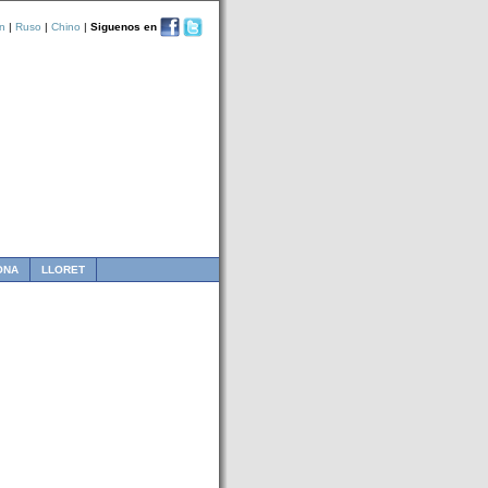
n
|
Ruso
|
Chino
|
Siguenos en
ONA
LLORET