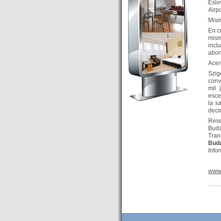
Eslo
Budapest’.
Airp
- Hoteles en BUDAPEST:
Mism
Resultados octubre de 2016,
En c
mism
subida del 15% ocupación y
incl
del 25,6% en el RevPar
abon
- Nuevo Hotel en Budapest
Acer
bajo la marca Exe Hotusa
Szig
conv
- Transfer Aeropuerto de
mil 
BUDAPEST
esce
la s
- HOTEL en Venta en
deci
Budapest
Res
- Las 10 mejores ciudades
Bud
Tran
europeas para invertir en el
Bud
sector inmobiliario en 2016
Info
- Budapest es un "fuerte"
candidato para los Juegos
www.
Olímpicos 2024
- Feria de Navidad en la Plaza
Vörösmarty: Del 13 noviembre
2015 al 6 enero de 2016