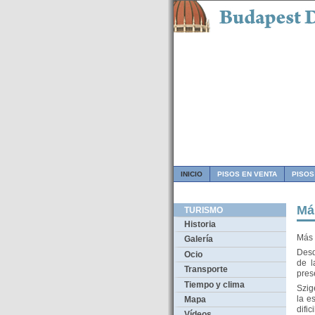
INICIO
PISOS EN VENTA
PISOS
Má
TURISMO
Historia
Más 
Galería
Desd
Ocio
de l
Transporte
pres
Tiempo y clima
Szig
la e
Mapa
difi
Vídeos