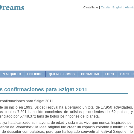
Castellano |
Català
|
English
|
Alemá
 EN ALQUILER
EDIFICIOS
QUIENES SOMOS
CONTACTAR
FORO
BARCEL
s confirmaciones para Sziget 2011
confirmaciones para Sziget 2011
e su inicio en 1993, Sziget Festival ha albergado un total de 17.950 actividades,
as cuales 7.291 han sido conciertos de artistas procedentes de 62 países, y
enciado por 5.448.372 fans de todos los rincones del planeta.
et ya ha alcanzado su mayoría de edad y está más vivo que nunca. Inspirado por
sencia de Woodstock, la idea original fue crear un espacio colorido y multicultural
cil de describir con palabras, pero que ha logrado convertir al festival Sziget en lo