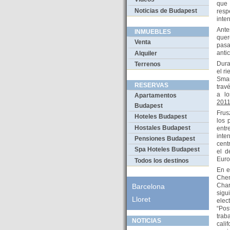
que 
Noticias de Budapest
resp
inte
Ante
INMUEBLES
quer
Venta
pasa
anti
Alquiler
Dura
Terrenos
el r
Smar
RESERVAS
trav
a lo
Apartamentos
2011
Budapest
Frus
Hoteles Budapest
los 
Hostales Budapest
ent
inte
Pensiones Budapest
cent
Spa Hoteles Budapest
el d
Euro
Todos los destinos
En e
Chem
Char
Barcelona
sigu
Lloret
elec
“Pos
trab
NOTICIAS
cali