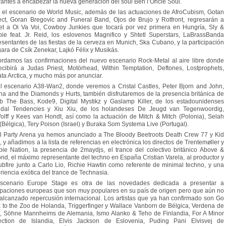
rantes a encabezar la nueva generación del soul Ben l’Oncle Soul.
 el escenario de World Music, además de las actuaciones de AfroCubism, Gotan
ect, Goran Bregovic and Funeral Band, Ojos de Brujo y Rotfront, regresarán a
et a Oi Va Voi, Cowboy Junkies que tocará por vez primera en Hungría, Sly &
ie feat. Jr. Reid, los eslovenos Magnifico y Shtetl Superstars, LaBrassBanda
esentantes de las fiestas de la cerveza en Munich, Ska Cubano, y la participación
ara de Csík Zenekar, Lajkó Félix y Musikás.
rdamos las confirmaciones del nuevo escenario Rock-Metal al aire libre donde
ecibirá a Judas Priest, Motörhead, Within Temptation, Deftones, Lostprophets,
ta Arctica, y mucho más por anunciar.
l escenario A38-Wan2, donde veremos a Cristal Castles, Peter Bjorn and John,
na and the Diamonds y Hurts, también disfrutaremos de la presencia británica de
 The Bass, Kode9, Digital Mystikz y Gaslamp Killer, de los estadounidenses
idal Tendencies y Xiu Xiu, de los holandeses De Jeugd van Tegenwoordig,
lff y Kees van Hondt, así como la actuación de Mitch & Mitch (Polonia), Selah
(Bélgica), Tery Poison (Israel) y Buraka Som Systema Live (Portugal).
l Party Arena ya hemos anunciado a The Bloody Beetroots Death Crew 77 y Kid
, y añadimos a la lista de referencias en electrónica los directos de Trentemøller y
ie Nation, la presencia de 2maydjs, el trance del colectivo británico Above &
nd, el máximo representante del techno en España Cristian Varela, al productor y
ubfire junto a Carlo Lio, Richie Hawtin como referente de minimal techno, y una
riencia exótica del trance de Technasia.
scenario Europe Stage es otra de las novedades dedicada a presentar a
paciones europeas que son muy populares en su país de origen pero que aún no
alcanzado repercusión internacional. Los artistas que ya han confirmado son Go
 to the Zoo de Holanda, Triggerfinger y Wallace Vanborn de Bélgica, Verdena de
ia, Söhne Mannheims de Alemania, Ismo Alanko & Teho de Finlandia, For A Minor
ection de Islandia, Elvis Jackson de Eslovenia, Puding Pani Elvisvej de