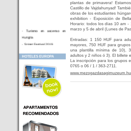
plantas de primavera! Estamos
Castillo de Vajdahunyad! También
obras de los estudiantes húnga
exhibition - Exposición de Bel
Horario: todos los días 10 am - 
marzo y 5 de abril (Lunes de Pa
- Turismo en ascenso en
Hungria
Entradas: 1 150 HUF para adul
- Sziget Festival 2019
mayores, 750 HUF para grupos (
una plantilla mínima de 10), 
- Hotel Distrito V Budapest.
adultos y 2 niños ó 3). El billet
HOTELES EUROPA
Hotel en venta en zona PRIME
La inscripción para los grupos 
de Budapest (Hungria)
0765 o 06 / 1 / 363-2711.
- Inversor para hotel
www.mezogazdasagimuzeum.hu
- Hotel en venta Budapest
- Budapest y Cracovia, las
ciudades de moda en 2018
- Inaugurado en BUDAPEST el
primer hotel de Europa que
puede ser controlado por
Smarthfones de sus clientes
- HOTEL Moments Budapest,
éste sí es un ‘gran hotel