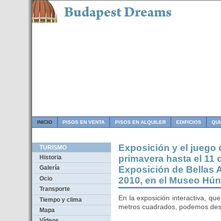
INICIO
PISOS EN VENTA
PISOS EN ALQUILER
EDIFICIOS
QU
Exposición y el juego 
TURISMO
primavera hasta el 11 d
Historia
Exposición de Bellas A
Galería
Ocio
2010, en el Museo Hún
Transporte
En la exposición interactiva, que
Tiempo y clima
metros cuadrados, podemos descu
Mapa
Vídeos