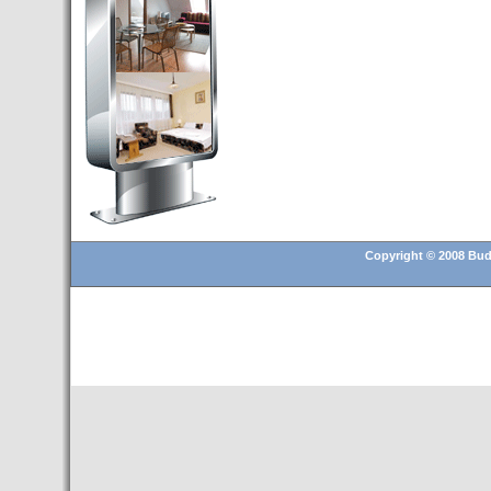
Budapest’.
- Hoteles en BUDAPEST:
Resultados octubre de 2016,
subida del 15% ocupación y
del 25,6% en el RevPar
- Nuevo Hotel en Budapest
bajo la marca Exe Hotusa
- Transfer Aeropuerto de
BUDAPEST
- HOTEL en Venta en
Budapest
Copyright © 2008 Buda
- Las 10 mejores ciudades
europeas para invertir en el
sector inmobiliario en 2016
- Budapest es un "fuerte"
candidato para los Juegos
Olímpicos 2024
- Feria de Navidad en la Plaza
Vörösmarty: Del 13 noviembre
2015 al 6 enero de 2016