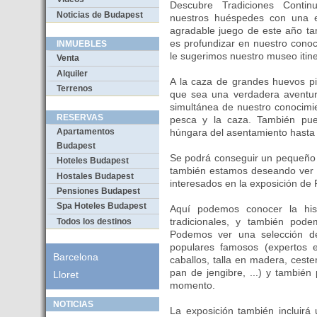
Descubre Tradiciones Conti
Noticias de Budapest
nuestros huéspedes con una 
agradable juego de este año ta
es profundizar en nuestro conoc
INMUEBLES
le sugerimos nuestro museo itine
Venta
Alquiler
A la caza de grandes huevos pi
Terrenos
que sea una verdadera aventura
simultánea de nuestro conocimi
RESERVAS
pesca y la caza. También puede
húngara del asentamiento hasta 
Apartamentos
Budapest
Se podrá conseguir un pequeño 
Hoteles Budapest
también estamos deseando ver a
Hostales Budapest
interesados en la exposición de
Pensiones Budapest
Spa Hoteles Budapest
Aquí podemos conocer la his
tradicionales, y también pod
Todos los destinos
Podemos ver una selección de
populares famosos (expertos 
Barcelona
caballos, talla en madera, ceste
pan de jengibre, ...) y tambié
Lloret
momento.
NOTICIAS
La exposición también incluirá