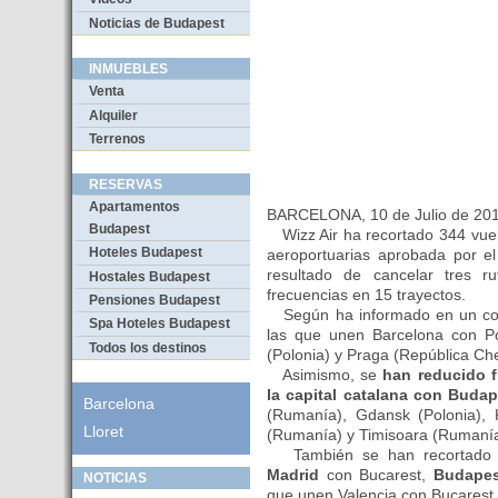
Noticias de Budapest
INMUEBLES
Venta
Alquiler
Terrenos
RESERVAS
Apartamentos
BARCELONA, 10 de Julio de 2
Budapest
Wizz Air ha recortado 344 vuel
Hoteles Budapest
aeroportuarias aprobada por el
resultado de cancelar tres r
Hostales Budapest
frecuencias en 15 trayectos.
Pensiones Budapest
Según ha informado en un comu
Spa Hoteles Budapest
las que unen Barcelona con Po
Todos los destinos
(Polonia) y Praga (República Ch
Asimismo, se
han reducido f
la capital catalana con Budap
Barcelona
(Rumanía), Gdansk (Polonia), K
Lloret
(Rumanía) y Timisoara (Rumanía
También se han recortado fr
Madrid
con Bucarest,
Budapes
NOTICIAS
que unen Valencia con Bucarest, 