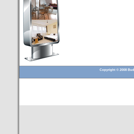
Budapest’.
- Hoteles en BUDAPEST:
Resultados octubre de 2016,
subida del 15% ocupación y
del 25,6% en el RevPar
- Nuevo Hotel en Budapest
bajo la marca Exe Hotusa
- Transfer Aeropuerto de
BUDAPEST
- HOTEL en Venta en
Budapest
Copyright © 2008 Buda
- Las 10 mejores ciudades
europeas para invertir en el
sector inmobiliario en 2016
- Budapest es un "fuerte"
candidato para los Juegos
Olímpicos 2024
- Feria de Navidad en la Plaza
Vörösmarty: Del 13 noviembre
2015 al 6 enero de 2016