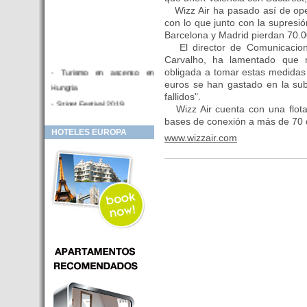
Wizz Air ha pasado así de ope
con lo que junto con la supresi
Barcelona y Madrid pierdan 70.
El director de Comunicacione
Carvalho, ha lamentado que m
obligada a tomar estas medidas 
- Turismo en ascenso en
euros se han gastado en la sub
Hungria
fallidos".
- Sziget Festival 2019
Wizz Air cuenta con una flota
- Hotel Distrito V Budapest.
bases de conexión a más de 70 
HOTELES EUROPA
Hotel en venta en zona PRIME
www.wizzair.com
de Budapest (Hungria)
- Inversor para hotel
- Hotel en venta Budapest
- Budapest y Cracovia, las
ciudades de moda en 2018
- Inaugurado en BUDAPEST el
primer hotel de Europa que
puede ser controlado por
Smarthfones de sus clientes
- HOTEL Moments Budapest,
éste sí es un ‘gran hotel