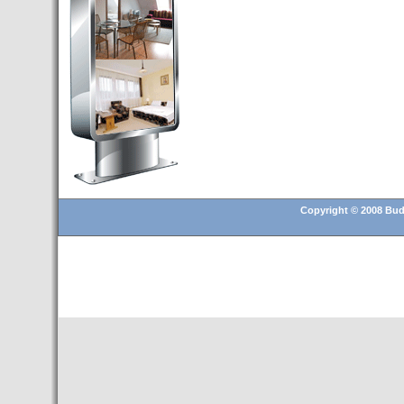
Budapest’.
- Hoteles en BUDAPEST:
Resultados octubre de 2016,
subida del 15% ocupación y
del 25,6% en el RevPar
- Nuevo Hotel en Budapest
bajo la marca Exe Hotusa
- Transfer Aeropuerto de
BUDAPEST
- HOTEL en Venta en
Budapest
Copyright © 2008 Buda
- Las 10 mejores ciudades
europeas para invertir en el
sector inmobiliario en 2016
- Budapest es un "fuerte"
candidato para los Juegos
Olímpicos 2024
- Feria de Navidad en la Plaza
Vörösmarty: Del 13 noviembre
2015 al 6 enero de 2016