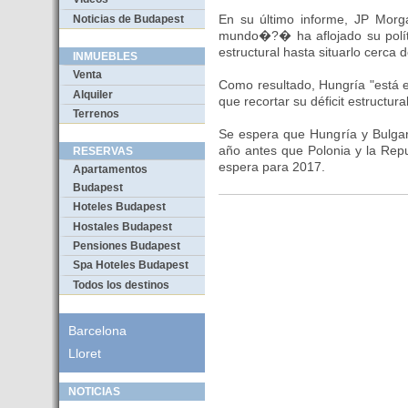
En su último informe, JP Morg
Noticias de Budapest
mundo�?� ha aflojado su polític
estructural hasta situarlo cerca 
INMUEBLES
Venta
Como resultado, Hungría "está 
Alquiler
que recortar su déficit estructur
Terrenos
Se espera que Hungría y Bulga
año antes que Polonia y la Rep
RESERVAS
espera para 2017.
Apartamentos
Budapest
Hoteles Budapest
Hostales Budapest
Pensiones Budapest
Spa Hoteles Budapest
Todos los destinos
Barcelona
Lloret
NOTICIAS