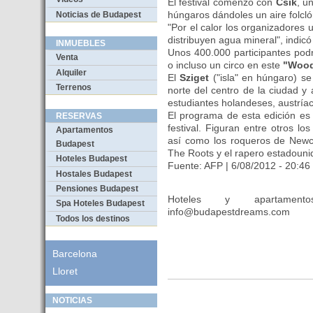
El festival comenzó con
Csik
, u
húngaros dándoles un aire folcló
Noticias de Budapest
"Por el calor los organizadores u
distribuyen agua mineral", indic
INMUEBLES
Unos 400.000 participantes podr
Venta
o incluso un circo en este
"Wood
Alquiler
El
Sziget
("isla" en húngaro) s
Terrenos
norte del centro de la ciudad 
estudiantes holandeses, austríac
El programa de esta edición es e
RESERVAS
festival. Figuran entre otros 
Apartamentos
así como los roqueros de Newc
Budapest
The Roots y el rapero estadoun
Hoteles Budapest
Fuente: AFP | 6/08/2012 - 20:46
Hostales Budapest
Pensiones Budapest
Hoteles y apartament
Spa Hoteles Budapest
info@budapestdreams.com
Todos los destinos
Barcelona
Lloret
NOTICIAS