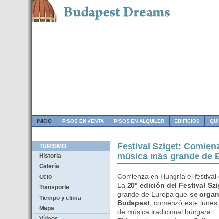
INICIO
PISOS EN VENTA
PISOS EN ALQUILER
EDIFICIOS
QU
Festival Sziget: Comienz
TURISMO
música más grande de 
Historia
Galería
Comienza en Hungría el festiva
Ocio
La
20º edición del Festival Szi
Transporte
grande de Europa que
se organ
Tiempo y clima
Budapest
, comenzó este lunes 
Mapa
de música tradicional húngara.
Vídeos