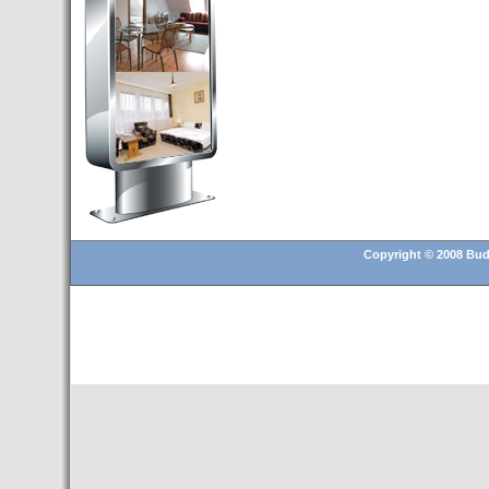
Budapest’.
- Hoteles en BUDAPEST:
Resultados octubre de 2016,
subida del 15% ocupación y
del 25,6% en el RevPar
- Nuevo Hotel en Budapest
bajo la marca Exe Hotusa
- Transfer Aeropuerto de
BUDAPEST
- HOTEL en Venta en
Budapest
Copyright © 2008 Buda
- Las 10 mejores ciudades
europeas para invertir en el
sector inmobiliario en 2016
- Budapest es un "fuerte"
candidato para los Juegos
Olímpicos 2024
- Feria de Navidad en la Plaza
Vörösmarty: Del 13 noviembre
2015 al 6 enero de 2016