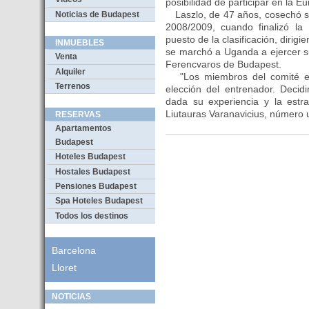
posibilidad de participar en la E
Laszlo, de 47 años, cosechó su
Noticias de Budapest
2008/2009, cuando finalizó la
puesto de la clasificación, dirig
INMUEBLES
se marchó a Uganda a ejercer su
Venta
Ferencvaros de Budapest.
Alquiler
"Los miembros del comité ej
Terrenos
elección del entrenador. Decid
dada su experiencia y la estra
Liutauras Varanavicius, número 
RESERVAS
Apartamentos
Budapest
Hoteles Budapest
Hostales Budapest
Pensiones Budapest
Spa Hoteles Budapest
Todos los destinos
Barcelona
Lloret
NOTICIAS