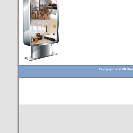
Budapest’.
- Hoteles en BUDAPEST:
Resultados octubre de 2016,
subida del 15% ocupación y
del 25,6% en el RevPar
- Nuevo Hotel en Budapest
bajo la marca Exe Hotusa
- Transfer Aeropuerto de
BUDAPEST
- HOTEL en Venta en
Budapest
Copyright © 2008 Buda
- Las 10 mejores ciudades
europeas para invertir en el
sector inmobiliario en 2016
- Budapest es un "fuerte"
candidato para los Juegos
Olímpicos 2024
- Feria de Navidad en la Plaza
Vörösmarty: Del 13 noviembre
2015 al 6 enero de 2016