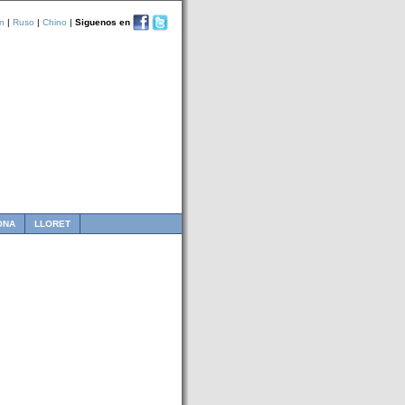
n
|
Ruso
|
Chino
|
Siguenos en
ONA
LLORET