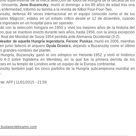
ltimo superviviente de la mítica selección de fútbol de Hungría de la década de los
 cincuenta,
Jeno Buzanszky
, murió el domingo a los 89 años de edad tras una
a enfermedad, informó su familia a la revista de fútbol Four-Four-Two.
nszky, defensa 49 veces internacional en el equipo conocido como el de los
iares Mágicos', estaba en un estado crítico desde el 12 de diciembre, cuando
a ingresado en un hospital para ser operado.
tó con la selección húngara en 1950 y vivió los mejores años de la historia del
po, que se mantuvo invicto durante seis años, hasta 1956, con la única excepción
a final del Mundial de Suiza-1954 perdida ante Alemania Occidental (3-2).
oleador de aquella Hungría legendaria
,
Ferenc Puskas
, murió en 2006, mientras
en junio falleció el arquero
Gyula Grosics
, dejando a Buzanszky como el último
os grandes nombres del plantel.
Hungría, Buzanszky ganó el oro olímpico en Helsinki-1952 y vivió el histórico
nfo 6-3 sobre Inglaterra en Wembley, en la que fue la primera derrota de los
eses en su templo de Londres ante un equipo de la Europa continental.
nszky también jugó los cinco partidos de la Hungría subcampeona mundial en
.
te: AFP | 11/01/2015 - 21:59
.budapestdreams.com