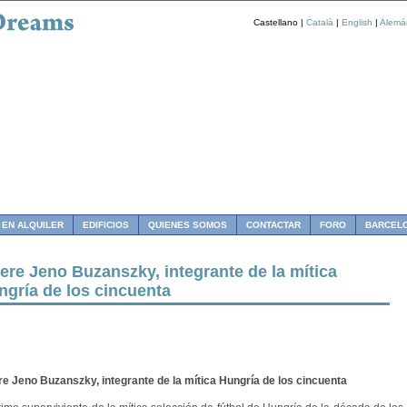
Castellano |
Català
|
English
|
Alemá
 EN ALQUILER
EDIFICIOS
QUIENES SOMOS
CONTACTAR
FORO
BARCEL
ere Jeno Buzanszky, integrante de la mítica
ngría de los cincuenta
e Jeno Buzanszky, integrante de la mítica Hungría de los cincuenta