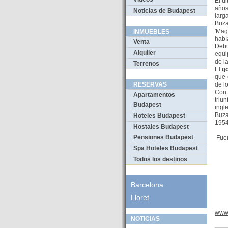
El ú
años
Noticias de Budapest
larg
Buza
'Mag
INMUEBLES
habí
Venta
Debu
Alquiler
equi
de l
Terrenos
El
g
que 
de l
RESERVAS
Con 
Apartamentos
triu
Budapest
ingl
Buza
Hoteles Budapest
1954
Hostales Budapest
Pensiones Budapest
Fuen
Spa Hoteles Budapest
Todos los destinos
Barcelona
Lloret
www
NOTICIAS