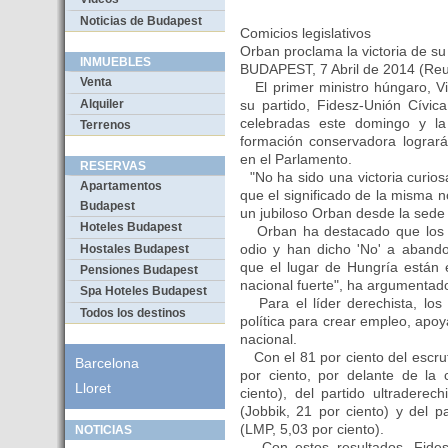
Noticias de Budapest
Comicios legislativos
Orban proclama la victoria de su
INMUEBLES
BUDAPEST, 7 Abril de 2014 (Reu
Venta
El primer ministro húngaro, Vi
Alquiler
su partido, Fidesz-Unión Cívica
celebradas este domingo y la
Terrenos
formación conservadora logrará
en el Parlamento.
RESERVAS
"No ha sido una victoria curios
Apartamentos
que el significado de la misma 
Budapest
un jubiloso Orban desde la sede 
Hoteles Budapest
Orban ha destacado que los h
odio y han dicho 'No' a aband
Hostales Budapest
que el lugar de Hungría están 
Pensiones Budapest
nacional fuerte", ha argumentad
Spa Hoteles Budapest
Para el líder derechista, los 
Todos los destinos
política para crear empleo, apoya
nacional.
Con el 81 por ciento del escrut
Barcelona
por ciento, por delante de la 
Lloret
ciento), del partido ultradere
(Jobbik, 21 por ciento) y del pa
(LMP, 5,03 por ciento).
NOTICIAS
Con estos resultados, Fidesz