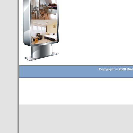
Budapest’.
- Hoteles en BUDAPEST:
Resultados octubre de 2016,
subida del 15% ocupación y
del 25,6% en el RevPar
- Nuevo Hotel en Budapest
bajo la marca Exe Hotusa
- Transfer Aeropuerto de
BUDAPEST
- HOTEL en Venta en
Budapest
Copyright © 2008 Buda
- Las 10 mejores ciudades
europeas para invertir en el
sector inmobiliario en 2016
- Budapest es un "fuerte"
candidato para los Juegos
Olímpicos 2024
- Feria de Navidad en la Plaza
Vörösmarty: Del 13 noviembre
2015 al 6 enero de 2016