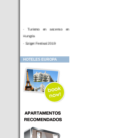
- Turismo en ascenso en
Hungria
- Sziget Festival 2019
- Hotel Distrito V Budapest.
Hotel en venta en zona PRIME
HOTELES EUROPA
de Budapest (Hungria)
- Inversor para hotel
- Hotel en venta Budapest
- Budapest y Cracovia, las
ciudades de moda en 2018
- Inaugurado en BUDAPEST el
primer hotel de Europa que
puede ser controlado por
Smarthfones de sus clientes
- HOTEL Moments Budapest,
éste sí es un ‘gran hotel
Budapest’.