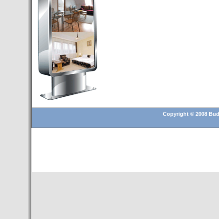
- Hoteles en BUDAPEST:
Resultados octubre de 2016,
subida del 15% ocupación y
del 25,6% en el RevPar
- Nuevo Hotel en Budapest
bajo la marca Exe Hotusa
- Transfer Aeropuerto de
BUDAPEST
- HOTEL en Venta en
Budapest
Copyright © 2008 Buda
- Las 10 mejores ciudades
europeas para invertir en el
sector inmobiliario en 2016
- Budapest es un "fuerte"
candidato para los Juegos
Olímpicos 2024
- Feria de Navidad en la Plaza
Vörösmarty: Del 13 noviembre
2015 al 6 enero de 2016
- Una televisión de Hungría