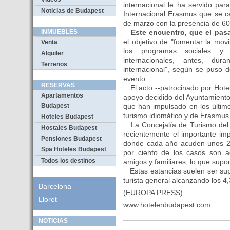
internacional le ha servido pa
Noticias de Budapest
Internacional Erasmus que se c
de marzo con la presencia de 600
Este encuentro, que el pas
INMUEBLES
el objetivo de "fomentar la movil
Venta
los programas sociales y 
Alquiler
internacionales, antes, du
Terrenos
internacional", según se puso d
evento.
RESERVAS
El acto --patrocinado por Hote
Apartamentos
apoyo decidido del Ayuntamient
que han impulsado en los últim
Budapest
turismo idiomático y de Erasmus
Hoteles Budapest
La Concejalía de Turismo del
Hostales Budapest
recientemente el importante imp
Pensiones Budapest
donde cada año acuden unos 2.
Spa Hoteles Budapest
por ciento de los casos son 
Todos los destinos
amigos y familiares, lo que supo
Estas estancias suelen ser supe
turista general alcanzando los 4
Barcelona
(EUROPA PRESS)
Lloret
www.hotelenbudapest.com
NOTICIAS