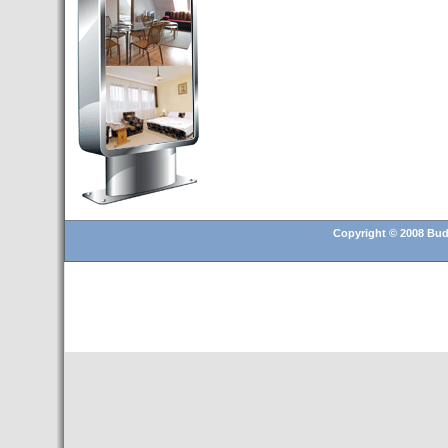
Budapest’.
- Hoteles en BUDAPEST:
Resultados octubre de 2016,
subida del 15% ocupación y
del 25,6% en el RevPar
- Nuevo Hotel en Budapest
bajo la marca Exe Hotusa
- Transfer Aeropuerto de
BUDAPEST
- HOTEL en Venta en
Budapest
Copyright © 2008 Buda
- Las 10 mejores ciudades
europeas para invertir en el
sector inmobiliario en 2016
- Budapest es un "fuerte"
candidato para los Juegos
Olímpicos 2024
- Feria de Navidad en la Plaza
Vörösmarty: Del 13 noviembre
2015 al 6 enero de 2016