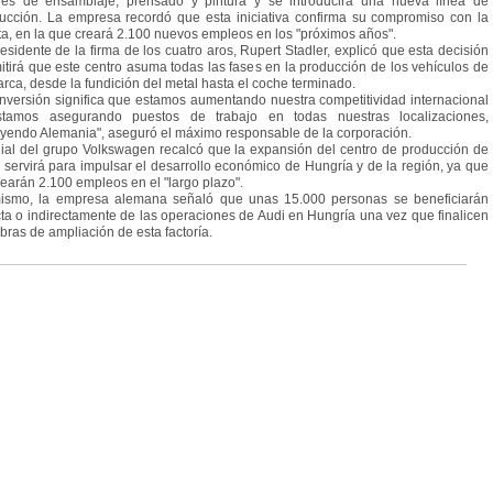
eres de ensamblaje, prensado y pintura y se introducirá una nueva línea de
ucción. La empresa recordó que esta iniciativa confirma su compromiso con la
ta, en la que creará 2.100 nuevos empleos en los "próximos años".
residente de la firma de los cuatro aros, Rupert Stadler, explicó que esta decisión
itirá que este centro asuma todas las fases en la producción de los vehículos de
arca, desde la fundición del metal hasta el coche terminado.
inversión significa que estamos aumentando nuestra competitividad internacional
tamos asegurando puestos de trabajo en todas nuestras localizaciones,
uyendo Alemania", aseguró el máximo responsable de la corporación.
ilial del grupo Volkswagen recalcó que la expansión del centro de producción de
 servirá para impulsar el desarrollo económico de Hungría y de la región, ya que
rearán 2.100 empleos en el "largo plazo".
ismo, la empresa alemana señaló que unas 15.000 personas se beneficiarán
cta o indirectamente de las operaciones de Audi en Hungría una vez que finalicen
obras de ampliación de esta factoría.