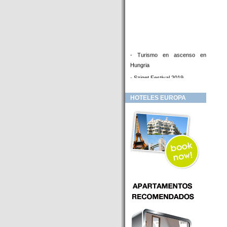
- Turismo en ascenso en
Hungria
- Sziget Festival 2019
- Hotel Distrito V Budapest.
HOTELES EUROPA
Hotel en venta en zona PRIME
de Budapest (Hungria)
- Inversor para hotel
- Hotel en venta Budapest
- Budapest y Cracovia, las
ciudades de moda en 2018
- Inaugurado en BUDAPEST el
primer hotel de Europa que
puede ser controlado por
Smarthfones de sus clientes
- HOTEL Moments Budapest,
éste sí es un ‘gran hotel