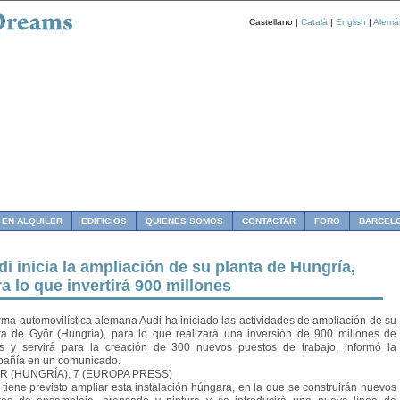
Castellano |
Català
|
English
|
Alemá
 EN ALQUILER
EDIFICIOS
QUIENES SOMOS
CONTACTAR
FORO
BARCEL
i inicia la ampliación de su planta de Hungría,
a lo que invertirá 900 millones
irma automovilística alemana Audi ha iniciado las actividades de ampliación de su
ta de Györ (Hungría), para lo que realizará una inversión de 900 millones de
s y servirá para la creación de 300 nuevos puestos de trabajo, informó la
añía en un comunicado.
R (HUNGRÍA), 7 (EUROPA PRESS)
 tiene previsto ampliar esta instalación húngara, en la que se construirán nuevos