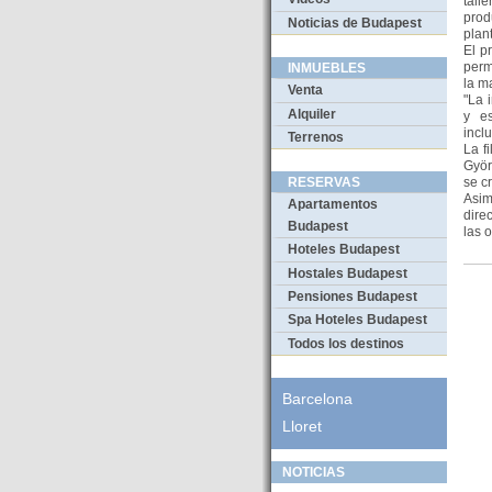
tall
prod
Noticias de Budapest
plan
El p
perm
INMUEBLES
la m
Venta
"La 
Alquiler
y es
incl
Terrenos
La f
Györ
se c
RESERVAS
Asim
Apartamentos
dire
Budapest
las 
Hoteles Budapest
Hostales Budapest
Pensiones Budapest
Spa Hoteles Budapest
Todos los destinos
Barcelona
Lloret
NOTICIAS