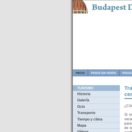
INICIO
PISOS EN VENTA
PISOS
Tr
TURISMO
ce
Historia
Galería
¿Cóm
Ocio
Transporte
Si r
vaca
Tiempo y clima
para
Mapa
de s
Vídeos