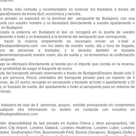
inuación:
a forma más cómoda y recomendable es reservar los traslados a través de
pestDreams de forma fácil, económica y sencilla.
axi privado os esperará en la terminal del aeropuerto de Budapest, con una
arta con vuestro nombre y os trasladará directamente a vuestro apartamento o
l en Budapest.
lizada la estancia en Budapest el taxi os recogerá en la puerta de vuestro
tamento o hotel y os trasladará a la terminal del aeropuerto que corresponda.
a hacer la reserva simplemente es necesario enviar un e-mail a
@budapestdreams.com con los datos de vuestro vuelo, día y hora de llegada,
ero de personas a trasladar, y si deseáis también el traslado
tamento/aeropuerto vuestro vuelo, día de vuelta y os enviaremos la confirmación
ransporte.
ago se efectuará directamente al taxista por el importe que consta en la reserva.
te posibilidad de pagar el trasporte de euros.
ruta del transporte privado reservando a través de BudapestDreams desde solo 5
s por persona. Precio orientativo del transporte privado para un máximo de 4
onas, de 22 euros, recogida en aeropuerto y traslado al hotel o apartamento y 20
s, el traslado de vuelta, del apartamento o hotel al aeropuerto para un máximo de
rsonas.
 traslados de más de 4 personas, grupos, solicitar presupuesto sin compromiso
ualquier otra información no dudéis en contactar con nosotros en
@budapestdreams.com.
ién disponibilidad de taxi privado en Austria (Viena y otros aeropuertos), UK
dres City Airport, Londres Gatwick, Londres Heathrow, Londres Luton, Londres
dsted, Southampton Port, Bournemouth Port) Bosnia (Sarajevo), Bulgaria (Sofia y