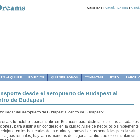
Castellano |
Català
|
English
|
Alemá
 EN ALQUILER
EDIFICIOS
QUIENES SOMOS
CONTACTAR
FORO
BARCEL
ansporte desde el aeropuerto de Budapest al
ntro de Budapest
o llegar del aeropuerto de Budapest al centro de Budapest?
eservas tu hotel o apartamento en Budapest para disfrutar de unas agradables
ciones , para asistir a un congreso en la ciudad, viaje de negocios o simplemente
 relajarte en los balnearios de la ciudad y aprovechar los beneficios para la salud
us aguas termales, hay varias maneras de llegar al centro que os comentamos a