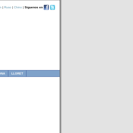
n
|
Ruso
|
Chino
|
Siguenos en
ONA
LLORET