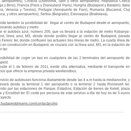
s aeropuertos), Croacia (Dubrovnik, Split y otros aeropuertos, Republica Checa
ga y Brno), Francia (Paris y Disneyland Paris), Hungria (Budapest y Balaton), Italia
a, Venecia y Treviso), Portugal (Aeropuerto de Faro), Rumania (Bucarest, Cluj
ca, y otros aeropuertos), Serbia (Belgrado), Eslovaquia (Bratislava),
xiste también la posibilidad de llegar al centro de Budapest desde el aeropuerto,
inando autobús y metro.
r el autobús azul, número 200, que os llevará a la estación de metro Kobanya-
est, línea azul, M3, desde donde podéis llegar al centro de Budapest, parada
 Ferenc ter, donde confluyen las actuales tres líneas de metro. La cuarta línea de
o en construcción en Budapest, se cruzará con la línea azul, M3, en la estación de
n ter.
osibilidad de coger un taxi en cualquiera de las 2 terminales del aeropuerto de
pest.
esde el 1 de febrero de 2011, existe otra alternativa, mediante el transporte en
bús que ofrece la empresa privada weekendbus.
ervicio de autobuses funciona diariamente desde las 4 a.m hasta la medianoche, y
levará desde la terminal 1 del aeropuerto o la terminal 2 hasta Roosevelt ter,
ndo por las estaciones de Parque, Estadios, Estación de trenes de Keleti, plaza
a y Erzsébet ter. El coste por persona de este servicio a día de hoy es de 5 euros
rayecto.
budapestdreams.com/contactar.php