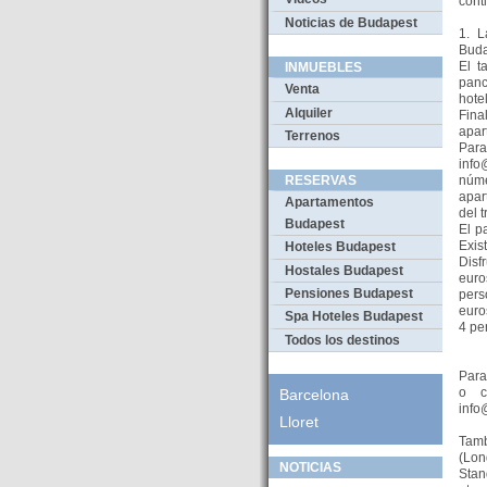
cont
Noticias de Budapest
1. L
Buda
El t
INMUEBLES
panc
Venta
hote
Alquiler
Fina
apar
Terrenos
Par
info
núm
RESERVAS
apar
Apartamentos
del t
Budapest
El p
Exis
Hoteles Budapest
Disf
Hostales Budapest
euro
Pensiones Budapest
pers
euro
Spa Hoteles Budapest
4 pe
Todos los destinos
Para
o c
Barcelona
info
Lloret
Tamb
(Lon
NOTICIAS
Stan