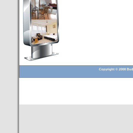
Budapest’.
- Hoteles en BUDAPEST:
Resultados octubre de 2016,
subida del 15% ocupación y
del 25,6% en el RevPar
- Nuevo Hotel en Budapest
bajo la marca Exe Hotusa
- Transfer Aeropuerto de
BUDAPEST
- HOTEL en Venta en
Budapest
Copyright © 2008 Buda
- Las 10 mejores ciudades
europeas para invertir en el
sector inmobiliario en 2016
- Budapest es un "fuerte"
candidato para los Juegos
Olímpicos 2024
- Feria de Navidad en la Plaza
Vörösmarty: Del 13 noviembre
2015 al 6 enero de 2016