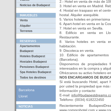
2.- Hotel en venta de más de 100
Noticias de Budapest
3. Hotel en venta en Madrid. Re
4. Hostal en traspaso en el cent
hostal. Alquiler asequible.
INMUEBLES
5. Varios hoteles en primerísima
Venta
6. Apart-hotel en venta en la Co
Alquiler
7. Hotel en venta en Sevilla.
Terrenos
8. Edificio en venta en Llo
Restaurante.
RESERVAS
8. Varios hoteles en venta 
habitación.
Apartamentos
9. Discoteca en venta.
Budapest
10. Edificio de apartamentos 
Hoteles Budapest
(Barcelona).
Hostales Budapest
Disponemos de propiedades f
Pensiones Budapest
interesados en la compra y alquil
Spa Hoteles Budapest
Ofrézcanos su activo hotelero en 
NOS ENCARGAMOS DE BUSCA
Todos los destinos
Sí está buscando Hotel, apart 
por usted la propiedad que más 
Barcelona
Información y contacto:
E-mail:
info@budapestdreams.c
Lloret
Teléfono: (0034) 618222450
Recientemente BudapestD
NOTICIAS
www.comprohotel.com
y
www.co