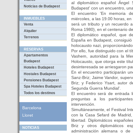
al diplomático español Ángel 
Noticias de Budapest
Budapest' con un encuentro, una
El encuentro 'En memoria de
miércoles, a las 19.00 horas, en 
INMUEBLES
será un tributo y un recuerdo 
Venta
Roma 1980), en el centenario de
Alquiler
El diplomático español, que 
Terrenos
España en Budapest, consiguió 
holocausto nazi, proporcionándo
RESERVAS
Por ello, fue distinguido con el t
Apartamentos
Vashem, autoridad para la Mem
Holocausto, que otorga este tít
Budapest
desinteresada se arriesgaron par
Hoteles Budapest
En el encuentro participarán un
Hostales Budapest
Sanz-Briz; Jaime Vandor, superv
Pensiones Budapest
Briz; y Federico Ysart, autor d
Spa Hoteles Budapest
Segunda Guerra Mundial'.
Todos los destinos
El encuentro será de entrada li
preguntas a los participant
intervención.
Barcelona
Simultáneamente, el Festival In
con la Casa Sefard de Madrid, 
Lloret
libertad. Diplomáticos españole
Briz y otros diplomáticos esp
NOTICIAS
administración alemana o de l