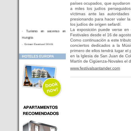
países ocupados, que ayudaron e
a miles los judíos perseguidos
víctimas ante las autoridade
presionando para hacer valer la
los judíos de origen sefardí.
La exposición puede verse en e
- Turismo en ascenso en
Festivales desde el 16 de agosto
Hungria
Como continuación a este tribut
- Sziget Festival 2019
conciertos dedicados a la Músi
primero de ellos tendrá lugar el 
- Hotel Distrito V Budapest.
en la Iglesia de San Juan de Col
HOTELES EUROPA
Hotel en venta en zona PRIME
Martín de Cigüenza-Novales el d
de Budapest (Hungria)
www.festivalsantander.com
- Inversor para hotel
- Hotel en venta Budapest
- Budapest y Cracovia, las
ciudades de moda en 2018
- Inaugurado en BUDAPEST el
primer hotel de Europa que
puede ser controlado por
Smarthfones de sus clientes
- HOTEL Moments Budapest,
éste sí es un ‘gran hotel