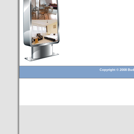
Budapest’.
- Hoteles en BUDAPEST:
Resultados octubre de 2016,
subida del 15% ocupación y
del 25,6% en el RevPar
- Nuevo Hotel en Budapest
bajo la marca Exe Hotusa
- Transfer Aeropuerto de
BUDAPEST
- HOTEL en Venta en
Budapest
Copyright © 2008 Buda
- Las 10 mejores ciudades
europeas para invertir en el
sector inmobiliario en 2016
- Budapest es un "fuerte"
candidato para los Juegos
Olímpicos 2024
- Feria de Navidad en la Plaza
Vörösmarty: Del 13 noviembre
2015 al 6 enero de 2016