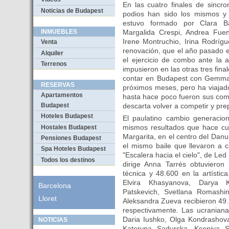
En las cuatro finales de sincr
Noticias de Budapest
podios han sido los mismos y
estuvo formado por Clara Ba
Margalida Crespi, Andrea Fuen
INMUEBLES
Irene Montruchio, Irina Rodríg
Venta
renovación, que el año pasado 
Alquiler
el ejercicio de combo ante la 
Terrenos
impusieron en las otras tres fin
contar en Budapest con Gemma
RESERVAS
próximos meses, pero ha viajado
Apartamentos
hasta hace poco fueron sus com
descarta volver a competir y pr
Budapest
Hoteles Budapest
El paulatino cambio generacio
mismos resultados que hace cua
Hostales Budapest
Margarita, en el centro del Danu
Pensiones Budapest
el mismo baile que llevaron a
Spa Hoteles Budapest
"Escalera hacia el cielo", de Le
Todos los destinos
dirige Anna Tarrés obtuvieron
técnica y 48.600 en la artístic
Elvira Khasyanova, Darya K
Barcelona
Patskevich, Svetlana Romashin
Lloret
Aleksandra Zueva recibieron 49.1
respectivamente. Las ucraniana
Daria Iushko, Olga Kondrashov
NOTICIAS
Kateryna Sadurska, Kseniya 