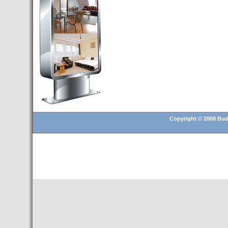
Budapest’.
- Hoteles en BUDAPEST:
Resultados octubre de 2016,
subida del 15% ocupación y
del 25,6% en el RevPar
- Nuevo Hotel en Budapest
bajo la marca Exe Hotusa
- Transfer Aeropuerto de
BUDAPEST
- HOTEL en Venta en
Budapest
Copyright © 2008 Buda
- Las 10 mejores ciudades
europeas para invertir en el
sector inmobiliario en 2016
- Budapest es un "fuerte"
candidato para los Juegos
Olímpicos 2024
- Feria de Navidad en la Plaza
Vörösmarty: Del 13 noviembre
2015 al 6 enero de 2016