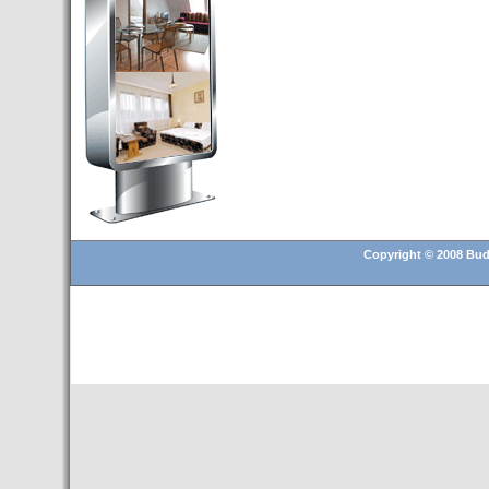
Budapest’.
- Hoteles en BUDAPEST:
Resultados octubre de 2016,
subida del 15% ocupación y
del 25,6% en el RevPar
- Nuevo Hotel en Budapest
bajo la marca Exe Hotusa
- Transfer Aeropuerto de
BUDAPEST
- HOTEL en Venta en
Budapest
Copyright © 2008 Buda
- Las 10 mejores ciudades
europeas para invertir en el
sector inmobiliario en 2016
- Budapest es un "fuerte"
candidato para los Juegos
Olímpicos 2024
- Feria de Navidad en la Plaza
Vörösmarty: Del 13 noviembre
2015 al 6 enero de 2016
- Una televisión de Hungría