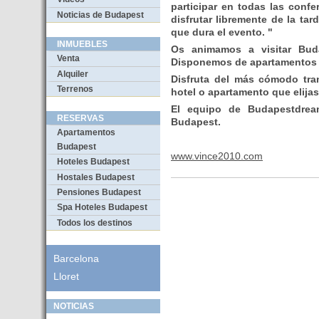
participar en todas las confer
Noticias de Budapest
disfrutar libremente de la ta
que dura el evento. "
INMUEBLES
Os animamos a visitar Buda
Venta
Disponemos de apartamentos e
Alquiler
Disfruta del más cómodo tra
Terrenos
hotel o apartamento que elija
El equipo de Budapestdrea
RESERVAS
Budapest.
Apartamentos
Budapest
www.vince2010.com
Hoteles Budapest
Hostales Budapest
Pensiones Budapest
Spa Hoteles Budapest
Todos los destinos
Barcelona
Lloret
NOTICIAS