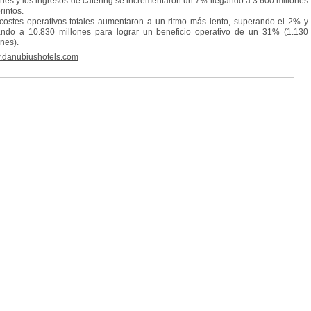
ones y los ingresos de catering se incrementaron un 7% llegando a 3.600 millones
rintos.
costes operativos totales aumentaron a un ritmo más lento, superando el 2% y
ando a 10.830 millones para lograr un beneficio operativo de un 31% (1.130
ones).
danubiushotels.com