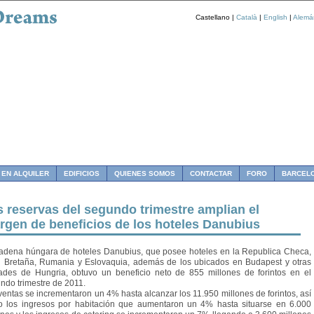
Castellano |
Català
|
English
|
Alemá
 EN ALQUILER
EDIFICIOS
QUIENES SOMOS
CONTACTAR
FORO
BARCEL
s reservas del segundo trimestre amplian el
rgen de beneficios de los hoteles Danubius
adena húngara de hoteles Danubius, que posee hoteles en la Republica Checa,
 Bretaña, Rumania y Eslovaquia, además de los ubicados en Budapest y otras
ades de Hungria, obtuvo un beneficio neto de 855 millones de forintos en el
ndo trimestre de 2011.
ventas se incrementaron un 4% hasta alcanzar los 11.950 millones de forintos, así
 los ingresos por habitación que aumentaron un 4% hasta situarse en 6.000