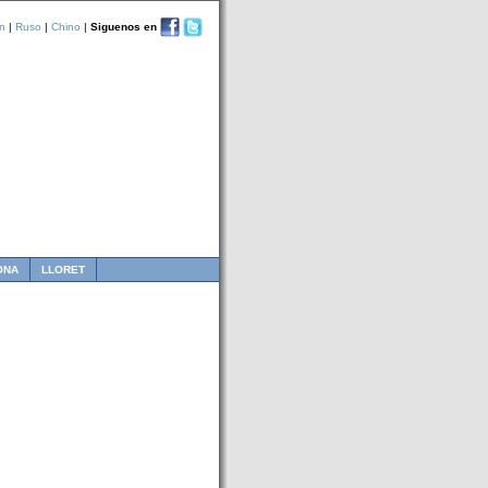
n
|
Ruso
|
Chino
|
Siguenos en
ONA
LLORET