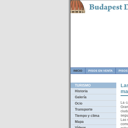
INICIO
PISOS EN VENTA
PISOS
La
TURISMO
ma
Historia
Galería
La c
Ocio
Gran
Transporte
ciud
segu
Tiempo y clima
Las 
Mapa
como
Vídeos