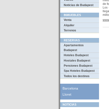
mill
de fo
Noticias de Budapest
Los 
lleg
mill
INMUEBLES
www.
Venta
Alquiler
Terrenos
RESERVAS
Apartamentos
Budapest
Hoteles Budapest
Hostales Budapest
Pensiones Budapest
Spa Hoteles Budapest
Todos los destinos
Barcelona
Lloret
NOTICIAS