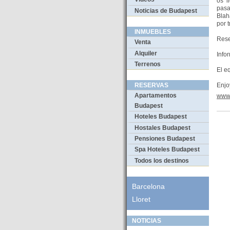
os l
pasa
Noticias de Budapest
Blah
por t
INMUEBLES
Rese
Venta
Alquiler
Info
Terrenos
El e
Enjo
RESERVAS
Apartamentos
www
Budapest
Hoteles Budapest
Hostales Budapest
Pensiones Budapest
Spa Hoteles Budapest
Todos los destinos
Barcelona
Lloret
NOTICIAS