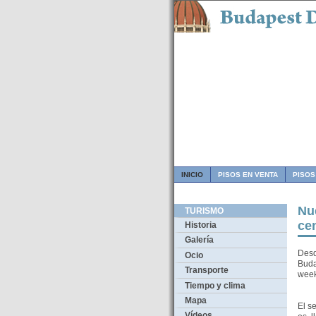
INICIO
PISOS EN VENTA
PISOS
Nu
TURISMO
ce
Historia
Galería
Desd
Ocio
Buda
Transporte
wee
Tiempo y clima
Mapa
El s
Vídeos