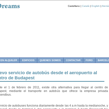
Castellano |
Català
|
English
|
Alemá
 EN ALQUILER
EDIFICIOS
QUIENES SOMOS
CONTACTAR
FORO
BARCEL
evo servicio de autobús desde el aeropuerto al
ntro de Budapest
e el 1 de febrero de 2011, existe otra alternativa para llegar al centro de
pest, mediante el transporte en autobús que ofrece la empresa privada
kendbus.
ervicio de autobuses funciona diariamente desde las 4 a.m hasta la medianoche, y