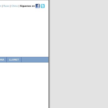
n
|
Ruso
|
Chino
|
Siguenos en
ONA
LLORET