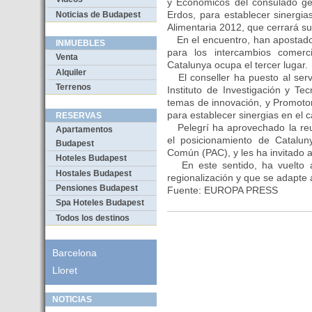
y Económicos del consulado ge
Erdos, para establecer sinergia
Noticias de Budapest
Alimentaria 2012, que cerrará su
En el encuentro, han apostado 
INMUEBLES
para los intercambios comer
Venta
Catalunya ocupa el tercer lugar.
Alquiler
El conseller ha puesto al serv
Terrenos
Instituto de Investigación y Tec
temas de innovación, y Promoto
para establecer sinergias en el 
RESERVAS
Pelegrí ha aprovechado la reu
Apartamentos
el posicionamiento de Catalun
Budapest
Común (PAC), y les ha invitado 
Hoteles Budapest
En este sentido, ha vuelto a i
Hostales Budapest
regionalización y que se adapte 
Pensiones Budapest
Fuente: EUROPA PRESS
Spa Hoteles Budapest
Todos los destinos
Barcelona
Lloret
NOTICIAS