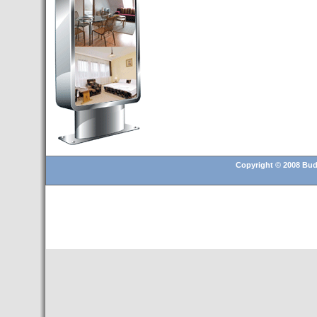
Budapest’.
- Hoteles en BUDAPEST:
Resultados octubre de 2016,
subida del 15% ocupación y
del 25,6% en el RevPar
- Nuevo Hotel en Budapest
bajo la marca Exe Hotusa
- Transfer Aeropuerto de
BUDAPEST
- HOTEL en Venta en
Budapest
Copyright © 2008 Buda
- Las 10 mejores ciudades
europeas para invertir en el
sector inmobiliario en 2016
- Budapest es un "fuerte"
candidato para los Juegos
Olímpicos 2024
- Feria de Navidad en la Plaza
Vörösmarty: Del 13 noviembre
2015 al 6 enero de 2016