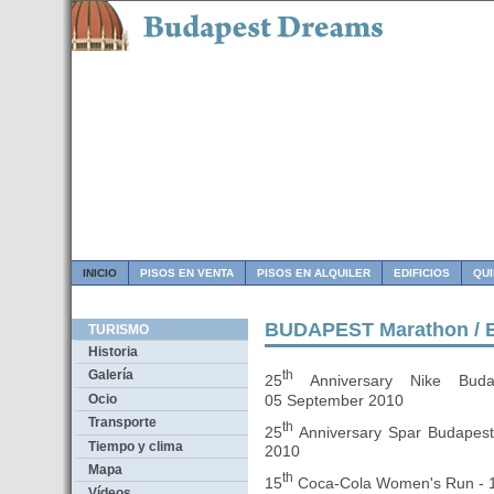
INICIO
PISOS EN VENTA
PISOS EN ALQUILER
EDIFICIOS
QU
BUDAPEST Marathon / 
TURISMO
Historia
th
Galería
25
Anniversary Nike Budap
05 September 2010
Ocio
Transporte
th
25
Anniversary Spar Budapest
Tiempo y clima
2010
Mapa
th
15
Coca-Cola Women's Run - 
Vídeos