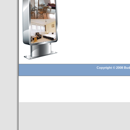
Budapest’.
- Hoteles en BUDAPEST:
Resultados octubre de 2016,
subida del 15% ocupación y
del 25,6% en el RevPar
- Nuevo Hotel en Budapest
bajo la marca Exe Hotusa
- Transfer Aeropuerto de
BUDAPEST
- HOTEL en Venta en
Budapest
Copyright © 2008 Buda
- Las 10 mejores ciudades
europeas para invertir en el
sector inmobiliario en 2016
- Budapest es un "fuerte"
candidato para los Juegos
Olímpicos 2024
- Feria de Navidad en la Plaza
Vörösmarty: Del 13 noviembre
2015 al 6 enero de 2016