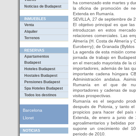
ha comenzado este martes y dur
Noticias de Budapest
la oficina de promoción de n
Extenda en Rumanía.
SEVILLA, 27 de septiembre de
INMUEBLES
El objetivo principal es que l
Venta
introduzcan en estos mercado
Alquiler
relaciones comerciales. Las em
Terrenos
Almería (H. Costa de Almería y C
Euroberry); de Granada (Byblos F
RESERVAS
La agenda de esta misión come
Apartamentos
jornada de trabajo en Budapest
en el mercado mayorista de la ci
Budapest
importadores, además de las qu
Hoteles Budapest
importante cadena húngara CB
Hostales Budapest
Administración andalua. Asim
Pensiones Budapest
Rumanía en el que de nuev
Spa Hoteles Budapest
importadores y cadenas de sup
Todos los destinos
visitas prospectivas.
Rumanía es el segundo produc
después de Polonia, y tanto el 
Barcelona
propicios para hacer del país
Extenda, de enero a junio de 
Lloret
agroalimentarios y bebidas por
supone un crecimiento del 10
NOTICIAS
periodo de 2010.