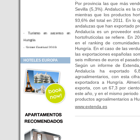
Por provincia las que más vend
Sevilla (5,3%). Andalucía es l
mientras que los productos hor
93,6% del total en 2011. En lo 
andaluzas que han exportado pr
Andalucía es un proveedor est
- Turismo en ascenso en
hortofrutícolas se refiere. En 
Hungria
en el ranking de comunidades
- Sziget Festival 2019
Hungría. En el caso de las verdu
las exportaciones españolas so
- Hotel Distrito V Budapest.
seis millones de euros el pasado
HOTELES EUROPA
Hotel en venta en zona PRIME
Según un informe de Extenda
de Budapest (Hungria)
Andalucía ha exportado 6,
- Inversor para hotel
agroalimentarios, con esta cif
exportadora a Hungría. Alme
- Hotel en venta Budapest
exporta, con un 67,3 por ciento
- Budapest y Cracovia, las
este año, y en el mismo periodo
ciudades de moda en 2018
productos agroalimentarios a Hu
- Inaugurado en BUDAPEST el
www.extenda.es
primer hotel de Europa que
puede ser controlado por
Smarthfones de sus clientes
- HOTEL Moments Budapest,
éste sí es un ‘gran hotel