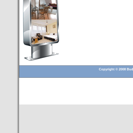
Budapest’.
- Hoteles en BUDAPEST:
Resultados octubre de 2016,
subida del 15% ocupación y
del 25,6% en el RevPar
- Nuevo Hotel en Budapest
bajo la marca Exe Hotusa
- Transfer Aeropuerto de
BUDAPEST
- HOTEL en Venta en
Budapest
Copyright © 2008 Buda
- Las 10 mejores ciudades
europeas para invertir en el
sector inmobiliario en 2016
- Budapest es un "fuerte"
candidato para los Juegos
Olímpicos 2024
- Feria de Navidad en la Plaza
Vörösmarty: Del 13 noviembre
2015 al 6 enero de 2016