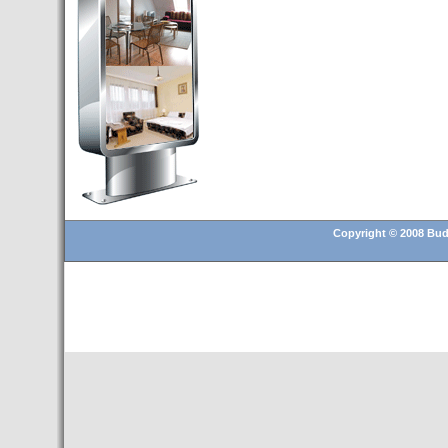
Budapest’.
- Hoteles en BUDAPEST:
Resultados octubre de 2016,
subida del 15% ocupación y
del 25,6% en el RevPar
- Nuevo Hotel en Budapest
bajo la marca Exe Hotusa
- Transfer Aeropuerto de
BUDAPEST
- HOTEL en Venta en
Budapest
Copyright © 2008 Buda
- Las 10 mejores ciudades
europeas para invertir en el
sector inmobiliario en 2016
- Budapest es un "fuerte"
candidato para los Juegos
Olímpicos 2024
- Feria de Navidad en la Plaza
Vörösmarty: Del 13 noviembre
2015 al 6 enero de 2016