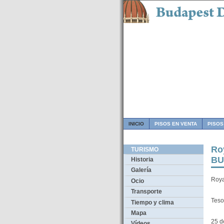
INICIO
PISOS EN VENTA
PISOS
Ro
TURISMO
BU
Historia
Galería
Roya
Ocio
Transporte
Teso
Tiempo y clima
Mapa
25 d
Vídeos