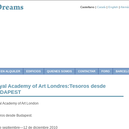
Castellano |
Català
|
English
|
Alemá
 EN ALQUILER
EDIFICIOS
QUIENES SOMOS
CONTACTAR
FORO
BARCEL
yal Academy of Art Londres:Tesoros desde
DAPEST
l Academy of Art London
ros desde Budapest.
e septiembre—12 de diciembre 2010