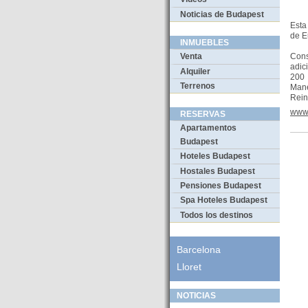
Noticias de Budapest
Esta
de E
INMUEBLES
Con
Venta
adic
Alquiler
200 
Terrenos
Mane
Rein
www.
RESERVAS
Apartamentos
Budapest
Hoteles Budapest
Hostales Budapest
Pensiones Budapest
Spa Hoteles Budapest
Todos los destinos
Barcelona
Lloret
NOTICIAS