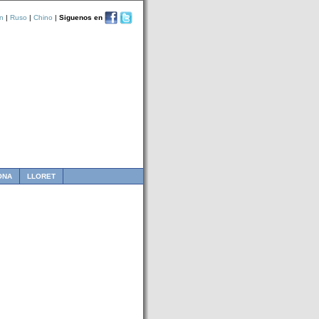
n
|
Ruso
|
Chino
|
Siguenos en
ONA
LLORET