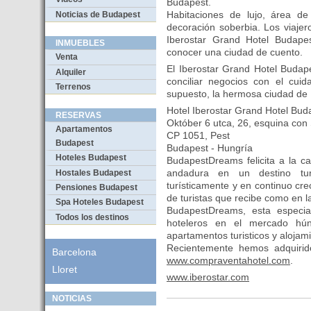
Budapest.
Habitaciones de lujo, área de 
Noticias de Budapest
decoración soberbia. Los viajer
Iberostar Grand Hotel Budape
INMUEBLES
conocer una ciudad de cuento.
Venta
El Iberostar Grand Hotel Budap
Alquiler
conciliar negocios con el cuid
Terrenos
supuesto, la hermosa ciudad de
Hotel Iberostar Grand Hotel Bud
RESERVAS
Október 6 utca, 26, esquina con
Apartamentos
CP 1051, Pest
Budapest
Budapest - Hungría
Hoteles Budapest
BudapestDreams felicita a la c
andadura en un destino tur
Hostales Budapest
turísticamente y en continuo cr
Pensiones Budapest
de turistas que recibe como en l
Spa Hoteles Budapest
BudapestDreams, esta especial
Todos los destinos
hoteleros en el mercado hú
apartamentos turisticos y alojam
Recientemente hemos adquiri
Barcelona
www.compraventahotel.com
.
Lloret
www.iberostar.com
NOTICIAS