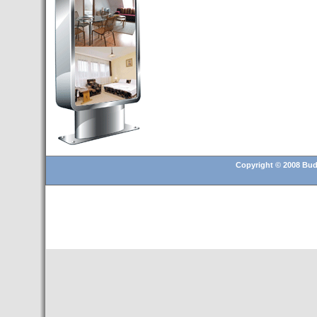
Budapest’.
- Hoteles en BUDAPEST:
Resultados octubre de 2016,
subida del 15% ocupación y
del 25,6% en el RevPar
- Nuevo Hotel en Budapest
bajo la marca Exe Hotusa
- Transfer Aeropuerto de
BUDAPEST
- HOTEL en Venta en
Budapest
Copyright © 2008 Buda
- Las 10 mejores ciudades
europeas para invertir en el
sector inmobiliario en 2016
- Budapest es un "fuerte"
candidato para los Juegos
Olímpicos 2024
- Feria de Navidad en la Plaza
Vörösmarty: Del 13 noviembre
2015 al 6 enero de 2016