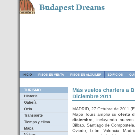
INICIO
PISOS EN VENTA
PISOS EN ALQUILER
EDIFICIOS
QU
Más vuelos charters a B
TURISMO
Diciembre 2011
Historia
Galería
MADRID, 27 Octubre de 2011
Ocio
Mapa Tours amplía su
oferta 
Transporte
diciembre
, incluyendo nuevo
Tiempo y clima
Bilbao, Santiago de Compostela,
Mapa
Oviedo, León, Valencia, Madr
Vídeos