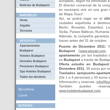
europeas, según ha informado el
El director comercial de la co
Noticias de Budapest
es necesario vivir en una gran c
de Mapa Tours".
INMUEBLES
Así, se podrá viajar en el
últ
Venta
ciudades españolas a destin
Alquiler
Berlín, Bruselas, Estambul, L
Terrenos
Sicilia, Países Bálticos, Rumania
Además, la compañía garantiza 
hacen antes del 31 de octubre.
RESERVAS
Apartamentos
Puente de Diciembre 2011:
Y
Budapest
(
www.wizzair.com
Budapest
apartamento
y/o los traslados 
Hoteles Budapest
en
Budapest
a través de Buda
Hostales Budapest
Oferta estudio en Budapes
Pensiones Budapest
Diciembre 2011
, 35 euros por n
Spa Hoteles Budapest
Traslados aeropuerto-aparta
Todos los destinos
(De 1 a 4 personas) y 20 euros 
Información y reservas:
info@bu
También puedes res
Barcelona
www.hotelenbudapest.com
Lloret
NOTICIAS