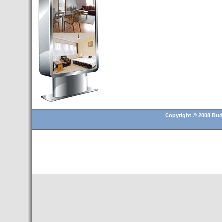
Budapest’.
- Hoteles en BUDAPEST:
Resultados octubre de 2016,
subida del 15% ocupación y
del 25,6% en el RevPar
- Nuevo Hotel en Budapest
bajo la marca Exe Hotusa
- Transfer Aeropuerto de
BUDAPEST
- HOTEL en Venta en
Budapest
Copyright © 2008 Buda
- Las 10 mejores ciudades
europeas para invertir en el
sector inmobiliario en 2016
- Budapest es un "fuerte"
candidato para los Juegos
Olímpicos 2024
- Feria de Navidad en la Plaza
Vörösmarty: Del 13 noviembre
2015 al 6 enero de 2016