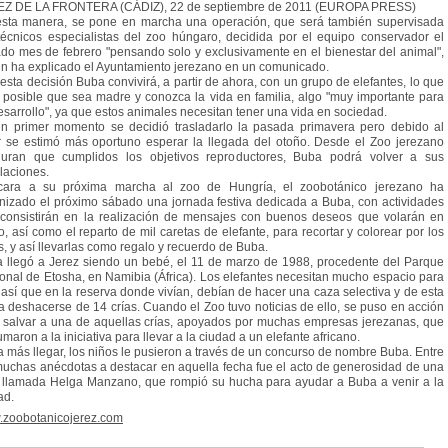
Z DE LA FRONTERA (CÁDIZ), 22 de septiembre de 2011 (EUROPA PRESS)
sta manera, se pone en marcha una operación, que será también supervisada
técnicos especialistas del zoo húngaro, decidida por el equipo conservador el
do mes de febrero "pensando solo y exclusivamente en el bienestar del animal",
n ha explicado el Ayuntamiento jerezano en un comunicado.
esta decisión Buba convivirá, a partir de ahora, con un grupo de elefantes, lo que
 posible que sea madre y conozca la vida en familia, algo "muy importante para
esarrollo", ya que estos animales necesitan tener una vida en sociedad.
n primer momento se decidió trasladarlo la pasada primavera pero debido al
r se estimó más oportuno esperar la llegada del otoño. Desde el Zoo jerezano
uran que cumplidos los objetivos reproductores, Buba podrá volver a sus
alaciones.
ara a su próxima marcha al zoo de Hungría, el zoobotánico jerezano ha
nizado el próximo sábado una jornada festiva dedicada a Buba, con actividades
consistirán en la realización de mensajes con buenos deseos que volarán en
o, así como el reparto de mil caretas de elefante, para recortar y colorear por los
s, y así llevarlas como regalo y recuerdo de Buba.
 llegó a Jerez siendo un bebé, el 11 de marzo de 1988, procedente del Parque
onal de Etosha, en Namibia (África). Los elefantes necesitan mucho espacio para
r, así que en la reserva donde vivían, debían de hacer una caza selectiva y de esta
a deshacerse de 14 crías. Cuando el Zoo tuvo noticias de ello, se puso en acción
 salvar a una de aquellas crías, apoyados por muchas empresas jerezanas, que
umaron a la iniciativa para llevar a la ciudad a un elefante africano.
 más llegar, los niños le pusieron a través de un concurso de nombre Buba. Entre
muchas anécdotas a destacar en aquella fecha fue el acto de generosidad de una
 llamada Helga Manzano, que rompió su hucha para ayudar a Buba a venir a la
ad.
zoobotanicojerez.com