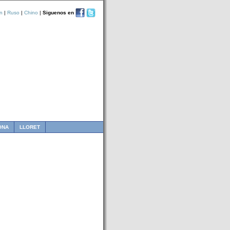
n
|
Ruso
|
Chino
|
Siguenos en
ONA
LLORET