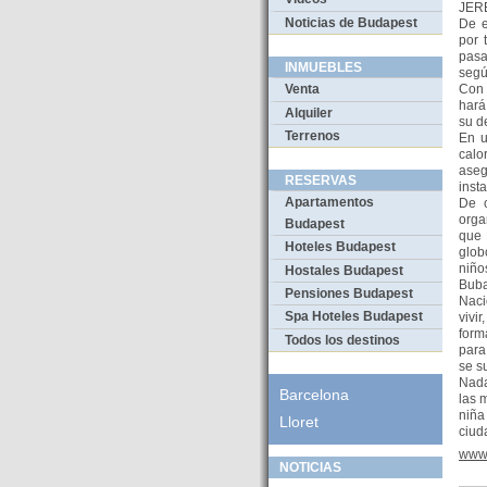
JERE
Noticias de Budapest
De e
por 
pasa
INMUEBLES
segú
Con 
Venta
hará
Alquiler
su d
Terrenos
En u
calo
aseg
RESERVAS
inst
Apartamentos
De c
orga
Budapest
que 
Hoteles Budapest
glob
niño
Hostales Budapest
Buba
Pensiones Budapest
Naci
Spa Hoteles Budapest
vivi
form
Todos los destinos
para
se s
Nada
Barcelona
las 
niña
Lloret
ciud
www.
NOTICIAS