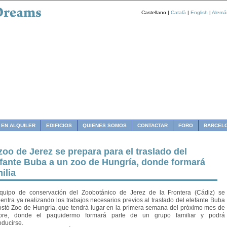
Castellano |
Català
|
English
|
Alemá
 EN ALQUILER
EDIFICIOS
QUIENES SOMOS
CONTACTAR
FORO
BARCEL
zoo de Jerez se prepara para el traslado del
efante Buba a un zoo de Hungría, donde formará
ilia
quipo de conservación del Zoobotánico de Jerez de la Frontera (Cádiz) se
entra ya realizando los trabajos necesarios previos al traslado del elefante Buba
óstó Zoo de Hungría, que tendrá lugar en la primera semana del próximo mes de
ubre, donde el paquidermo formará parte de un grupo familiar y podrá
oducirse.