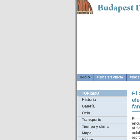
INICIO
PISOS EN VENTA
PISOS
El 
TURISMO
el
Historia
fam
Galería
Ocio
El e
Transporte
encu
Tiempo y clima
al S
oct
Mapa
repr
Vídeos