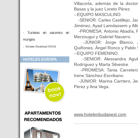
Villacorta, además de la docto
Basas y la juez Loreto Pérez.
--EQUIPO MASCULINO.
-SENIOR: Carles Castillejo, Jav
Jiménez, Ayad Lamdassem y Alb
-PROMESA: Antonio Abadía, Robe
- Turismo en ascenso en
Merzougui y Gabriel Navarro.
Hungria
-JÚNIOR: Jorge Blanco, Jai
- Sziget Festival 2019
Quiñones, Ángel Ronco y Pablo
--EQUIPO FEMENINO.
- Hotel Distrito V Budapest.
-SENIOR: Alessandra Aguilar
HOTELES EUROPA
Hotel en venta en zona PRIME
Rodríguez y Marta Silvestre.
de Budapest (Hungria)
-PROMESA: Tania Carretero, 
- Inversor para hotel
Irene Sánchez-Escribano.
-JÚNIOR: Marina Carrtero, Jen
- Hotel en venta Budapest
Pérez y Ana Vega.
- Budapest y Cracovia, las
ciudades de moda en 2018
- Inaugurado en BUDAPEST el
primer hotel de Europa que
www.hotelenbudapest.com
puede ser controlado por
Smarthfones de sus clientes
- HOTEL Moments Budapest,
éste sí es un ‘gran hotel