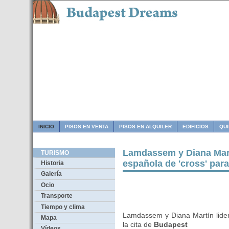
INICIO
PISOS EN VENTA
PISOS EN ALQUILER
EDIFICIOS
QU
Lamdassem y Diana Martí
TURISMO
española de 'cross' para
Historia
Galería
Ocio
Transporte
Tiempo y clima
Lamdassem y Diana Martín lider
Mapa
la cita de
Budapest
Vídeos