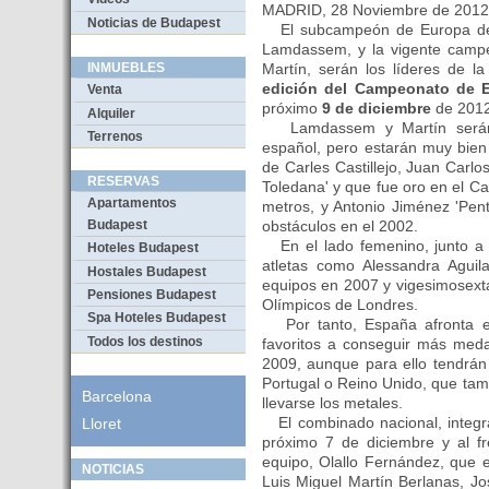
MADRID, 28 Noviembre de 201
Noticias de Budapest
El subcampeón de Europa de 
Lamdassem, y la vigente camp
Martín, serán los líderes de l
INMUEBLES
edición del Campeonato de 
Venta
próximo
9 de diciembre
de 2012
Alquiler
Lamdassem y Martín serán l
Terrenos
español, pero estarán muy bien 
de Carles Castillejo, Juan Carl
RESERVAS
Toledana' y que fue oro en el 
Apartamentos
metros, y Antonio Jiménez 'Pen
obstáculos en el 2002.
Budapest
En el lado femenino, junto a 
Hoteles Budapest
atletas como Alessandra Aguil
Hostales Budapest
equipos en 2007 y vigesimosexta
Pensiones Budapest
Olímpicos de Londres.
Spa Hoteles Budapest
Por tanto, España afronta e
Todos los destinos
favoritos a conseguir más meda
2009, aunque para ello tendrán
Portugal o Reino Unido, que tam
Barcelona
llevarse los metales.
El combinado nacional, integra
Lloret
próximo 7 de diciembre y al fr
equipo, Olallo Fernández, que 
NOTICIAS
Luis Miguel Martín Berlanas, J