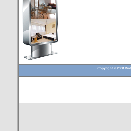
Budapest’.
- Hoteles en BUDAPEST:
Resultados octubre de 2016,
subida del 15% ocupación y
del 25,6% en el RevPar
- Nuevo Hotel en Budapest
bajo la marca Exe Hotusa
- Transfer Aeropuerto de
BUDAPEST
- HOTEL en Venta en
Budapest
Copyright © 2008 Buda
- Las 10 mejores ciudades
europeas para invertir en el
sector inmobiliario en 2016
- Budapest es un "fuerte"
candidato para los Juegos
Olímpicos 2024
- Feria de Navidad en la Plaza
Vörösmarty: Del 13 noviembre
2015 al 6 enero de 2016